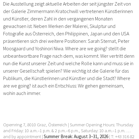
Die Ausstellung zeigt aktuelle Arbeiten der seit jüngster Zeit von
der Galerie Zimmermann Kratochwill vertretenen Künstlerinnen
und Künstler, deren Zahl in den vergangenen Monaten
gewachsen ist. Neben Werken der Malerei, Skulptur und
Fotografie aus Österreich, den Philippinen, Japan und den USA
präsentieren sich drei weitere Positionen: Sarah Sternat, Peter
Moosgaard und Yoshinori Niwa. Where are we going? stellt die
unbeantwortbare Frage nach dem, was kommt. Wer vertritt denn
nun die Kunst unserer Zeit und welche Rolle kann und muss sie in
unserer Gesellschaft spielen? Wie wichtig ist die Galerie für das
Publikum, die Künstlerinnen und Künstler und die Stadt? Where
are we going? ist auch ein Entschluss: Wir gehen gemeinsam,
wohin auch immer.
Opernring 7, 8010 Graz, Österreich | Summer Opening Hours: Thursday
and Friday: 10 a.m.–1 p.m. & 2 p.m.–6 p.m., Saturday: 10 a.m.–1 p.m. …
and by appointment |
Summer Break: August 3–31, 2026
| T: +43 316 82