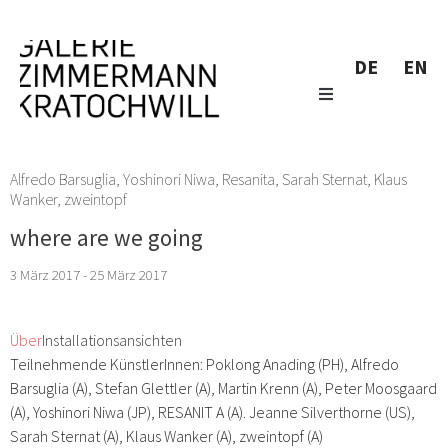
DE
EN
Alfredo Barsuglia
,
Yoshinori Niwa
,
Resanita
,
Sarah Sternat
,
Klaus
Wanker
,
zweintopf
where are we going
3 März 2017 - 25 März 2017
Über
Installationsansichten
Teilnehmende KünstlerInnen: Poklong Anading (PH), Alfredo
Barsuglia (A), Stefan Glettler (A), Martin Krenn (A), Peter Moosgaard
(A), Yoshinori Niwa (JP), RESANIT A (A). Jeanne Silverthorne (US),
Sarah Sternat (A), Klaus Wanker (A), zweintopf (A)