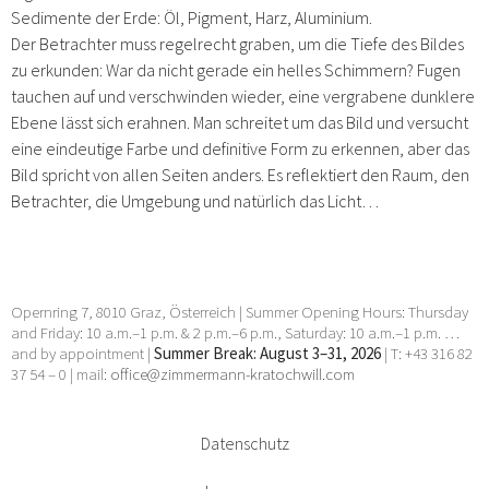
Sedimente der Erde: Öl, Pigment, Harz, Aluminium.
Der Betrachter muss regelrecht graben, um die Tiefe des Bildes
zu erkunden: War da nicht gerade ein helles Schimmern? Fugen
tauchen auf und verschwinden wieder, eine vergrabene dunklere
Ebene lässt sich erahnen. Man schreitet um das Bild und versucht
eine eindeutige Farbe und definitive Form zu erkennen, aber das
Bild spricht von allen Seiten anders. Es reflektiert den Raum, den
Betrachter, die Umgebung und natürlich das Licht…
Opernring 7, 8010 Graz, Österreich | Summer Opening Hours: Thursday
and Friday: 10 a.m.–1 p.m. & 2 p.m.–6 p.m., Saturday: 10 a.m.–1 p.m. …
and by appointment |
Summer Break: August 3–31, 2026
| T: +43 316 82
37 54 – 0 | mail:
office@zimmermann-kratochwill.com
Datenschutz