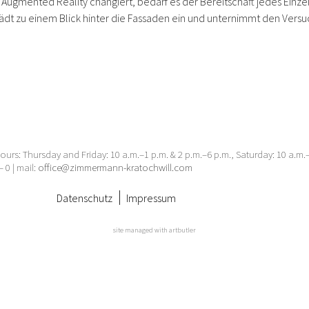
d Augmented Reality changiert, bedarf es der Bereitschaft jedes Einz
dt zu einem Blick hinter die Fassaden ein und unternimmt den Versuc
urs: Thursday and Friday: 10 a.m.–1 p.m. & 2 p.m.–6 p.m., Saturday: 10 a.m
– 0 | mail:
office@zimmermann-kratochwill.com
Datenschutz
Impressum
site managed with artbutler