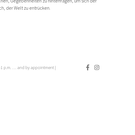
elnen, Gegebenheiten zu hinterfragen, um sich der
h, der Welt zu entrücken.
.–1 p.m. … and by appointment |