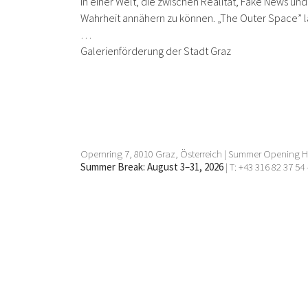
In einer Welt, die zwischen Realität, Fake News un
Wahrheit annähern zu können. „The Outer Space” lä
…
Galerienförderung der Stadt Graz
Opernring 7, 8010 Graz, Österreich | Summer Opening Ho
Summer Break: August 3–31, 2026
| T: +43 316 82 37 54 