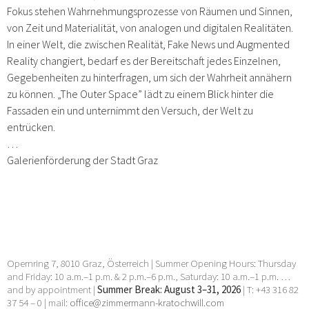
Fokus stehen Wahrnehmungsprozesse von Räumen und Sinnen,
von Zeit und Materialität, von analogen und digitalen Realitäten.
In einer Welt, die zwischen Realität, Fake News und Augmented
Reality changiert, bedarf es der Bereitschaft jedes Einzelnen,
Gegebenheiten zu hinterfragen, um sich der Wahrheit annähern
zu können. „The Outer Space” lädt zu einem Blick hinter die
Fassaden ein und unternimmt den Versuch, der Welt zu
entrücken.
…
Galerienförderung der Stadt Graz
Opernring 7, 8010 Graz, Österreich | Summer Opening Hours: Thursday
and Friday: 10 a.m.–1 p.m. & 2 p.m.–6 p.m., Saturday: 10 a.m.–1 p.m. …
and by appointment |
Summer Break: August 3–31, 2026
| T: +43 316 82
37 54 – 0 | mail:
office@zimmermann-kratochwill.com