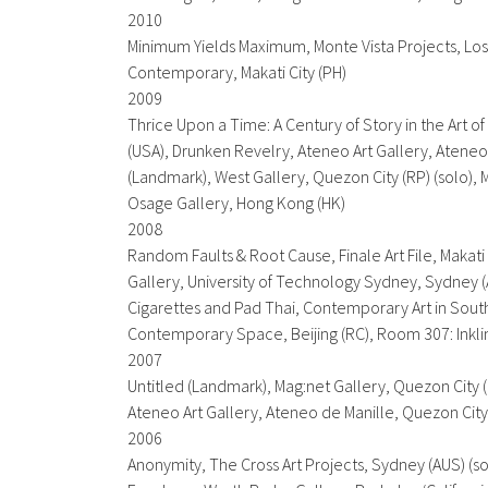
2010
Minimum Yields Maximum
, Monte Vista Projects, Lo
Contemporary, Makati City (PH)
2009
Thrice Upon a Time: A Century of Story in the Art of
(USA),
Drunken Revelry
, Ateneo Art Gallery, Ateneo
(Landmark)
, West Gallery, Quezon City (RP) (solo),
Osage Gallery, Hong Kong (HK)
2008
Random Faults & Root Cause
, Finale Art File, Makati
Gallery, University of Technology Sydney, Sydney 
Cigarettes and Pad Thai
, Contemporary Art in Southe
Contemporary Space, Beijing (RC),
Room 307: Inkli
2007
Untitled (Landmark)
, Mag:net Gallery, Quezon City (
Ateneo Art Gallery, Ateneo de Manille, Quezon City 
2006
Anonymity
, The Cross Art Projects, Sydney (AUS) (so