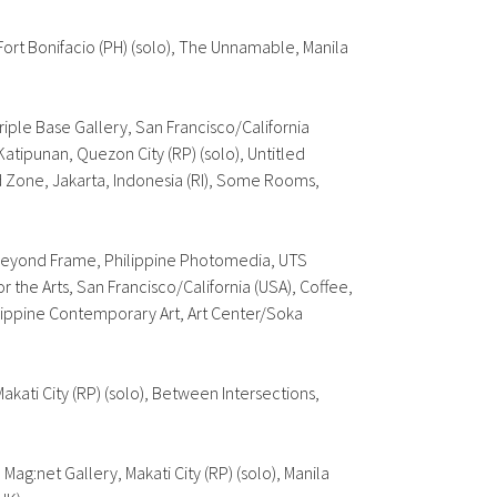
Fort Bonifacio (PH) (solo),
The Unnamable
, Manila
Triple Base Gallery, San Francisco/California
Katipunan, Quezon City (RP) (solo),
Untitled
id Zone
, Jakarta, Indonesia (RI),
Some Rooms
,
eyond Frame
, Philippine Photomedia, UTS
or the Arts, San Francisco/California (USA),
Coffee,
lippine Contemporary Art
, Art Center/Soka
 Makati City (RP) (solo),
Between Intersections
,
, Mag:net Gallery, Makati City (RP) (solo),
Manila