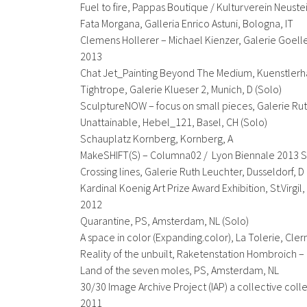
Fuel to fire
, Pappas Boutique / Kulturverein Neustein
Fata Morgana
, Galleria Enrico Astuni, Bologna, IT
Clemens Hollerer – Michael Kienzer
, Galerie Goell
2013
Chat Jet_Painting Beyond The Medium
, Kuenstlerh
Tightrope
, Galerie Klueser 2, Munich, D (Solo)
SculptureNOW – focus on small pieces
, Galerie Ru
Unattainable
, Hebel_121, Basel, CH (Solo)
Schauplatz Kornberg, Kornberg, A
MakeSHIFT(S) – Columna02
/ Lyon Biennale 2013 Sa
Crossing lines
, Galerie Ruth Leuchter, Dusseldorf, D
Kardinal Koenig Art Prize Award Exhibition, St.Virgil,
2012
Quarantine
, PS, Amsterdam, NL (Solo)
A space in color (Expanding.color),
La Tolerie, Cle
Reality of the unbuilt
, Raketenstation Hombroich –
Land of the seven moles
, PS, Amsterdam, NL
30/30 Image Archive Project (IAP) a collective coll
2011