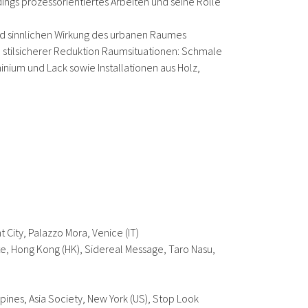
ngs prozessorientiertes Arbeiten und seine Rolle
 und sinnlichen Wirkung des urbanen Raumes
n stilsicherer Reduktion Raumsituationen: Schmale
inium und Lack sowie Installationen aus Holz,
t City
, Palazzo Mora, Venice (IT)
ite, Hong Kong (HK),
Sidereal Message
, Taro Nasu,
ppines
, Asia Society, New York (US),
Stop Look