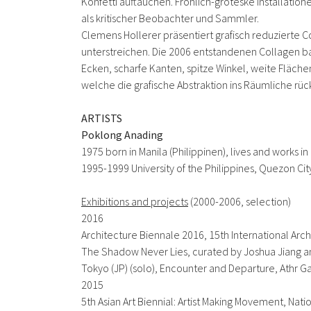
Konfetti auftauchen. Fröhlich-groteske Installati
als kritischer Beobachter und Sammler.
Clemens Hollerer präsentiert grafisch reduzierte C
unterstreichen. Die 2006 entstandenen Collagen ba
Ecken, scharfe Kanten, spitze Winkel, weite Fläche
welche die grafische Abstraktion ins Räumliche rü
ARTISTS
Poklong Anading
1975 born in Manila (Philippinen), lives and works in
1995-1999 University of the Philippines, Quezon Cit
Exhibitions and projects
(2000-2006, selection)
2016
Architecture Biennale 2016, 15th International Archi
The Shadow Never Lies
, curated by Joshua Jiang 
Tokyo (JP) (solo), Encounter and Departure, Athr Ga
2015
5th Asian Art Biennial:
Artist Making Movement,
Natio