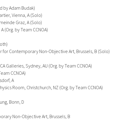
ted by Adam Budak)
tier, Vienna, A (Solo)
meinde Graz, A (Solo)
, A (Org. by Team CCNOA)
oth)
 for Contemporary Non-Objective Art, Brussels, B (Solo)
 SCA Galleries, Sydney, AU (Org. by Team CCNOA)
y Team CCNOA)
sdorf, A
 Physics Room, Christchurch, NZ (Org. by Team CCNOA)
tung, Bonn, D
rary Non-Objective Art, Brussels, B