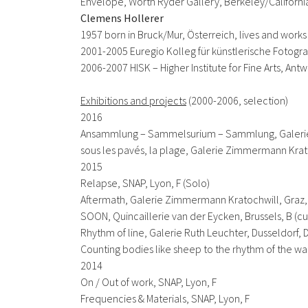
Envelope
, Worth Ryder Gallery, Berkeley/Californi
Clemens Hollerer
1957 born in Bruck/Mur, Österreich, lives and work
2001-2005 Euregio Kolleg für künstlerische Fotogra
2006-2007 HISK – Higher Institute for Fine Arts, An
Exhibitions and projects
(2000-2006, selection)
2016
Ansammlung – Sammelsurium – Sammlung
, Galer
sous les pavés, la plage
, Galerie Zimmermann Krato
2015
Relapse
, SNAP, Lyon, F (Solo)
Aftermath
, Galerie Zimmermann Kratochwill, Graz, 
SOON
, Quincaillerie van der Eycken, Brussels, B (c
Rhythm of line
, Galerie Ruth Leuchter, Dusseldorf, 
Counting bodies like sheep to the rhythm of the w
2014
On / Out of work
, SNAP, Lyon, F
Frequencies & Materials
, SNAP, Lyon, F