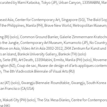
 curated by Mami Kataoka, Tokyo (JP),
Urban Canyon
, 1335MABINI, Man
east Asia, Center for Contemporary Art, Singapore (SG),
The Bald So
f the Philippines, Manila (PH),
Brave New World, Metropolitan Museum
g (RI) (solo),
Common Ground Barrier
, Galerie Zimmermann Kratochwi
 the Jungle
, Contemporary Art Museum, Kumamoto (JP),
No Country
Move on Asia
, Video Art in Asia 2002-2012, ZKM Zentrum fur Kunst un
s an island
, Bankok University Gallery, Bankok (TH) (solo)
s, Sete (FR),
Art Death
, 1335Mabini, Ermita, Manila (PH) (solo),
Movement
ington (NZ),
Coup de sac
, Musee de design et d’arts appliques contem
m
, The 8th Vladivostok Biennale of Visual Arts (RU)
z (AT) (solo),
Gwangju Biennale: Roundtable
, Gwangju, South Korea 
San Francisco (CA/USA)
 Makati City (PH) (solo),
The Sta. Mesa Diaries, Centre for Contempo
ng (HK)