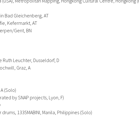
a (USA),
Metropolitan Mapping
, Hongkong Cultural Centre, Hongkong (
s in Bad Gleichenberg, AT
fie, Kefermarkt, AT
twerpen/Gent, BN
ie Ruth Leuchter, Dusseldorf, D
chwill, Graz, A
A (Solo)
urated by SNAP projects, Lyon, F)
D
ar drums
, 1335MABINI, Manila, Philippines (Solo)