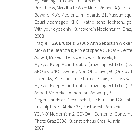
My Painting.nu
, Lokaal 01, Breda, NL
Breathless
, Markthalle Wien Mitte, Vienna, A (cura
Beware
, Koje Medienturm, quartier21, Museumsquar
Equally damaged
, KHG – Katholische Hochschulge
With your eyes only
, Kunstverein Medienturm, Graz
2008
Fragile
, H29, Brussels, B (Duo with Sebastian Wicker
Nick & the Beanstalk
, Project space CCNOA – Center
Appell
, Museum Felix de Boeck, Brussels, B
My Eyes Keep Me in Trouble
(traveling exhibition),
SNO 38
, SNO – Sydney Non-Objective, AU (Org. b
Open sky
, Raeume jenseits ihrer Praxis, Schloss Kal
My Eyes Keep Me in Trouble
(traveling exhibition),
Appell
, Verbeke Foundation, Antwerp, B
Gegenstandslos
, Gesellschaft für Kunst und Gestal
Unsculptured
, Atelier 35, Bucharest, Romania
YO
, MO’ Modernism 2, CCNOA – Center for Contempo
Photo Graz 2008, Kuenstlerhaus Graz, Austria
2007