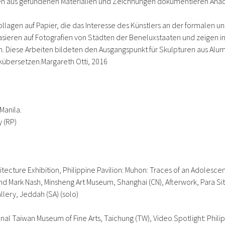
onen aus gefundenen Materialien und Zeichnungen dokumentieren Anadi
ollagen auf Papier, die das Interesse des Künstlers an der formalen
sieren auf Fotografien von Städten der Beneluxstaaten und zeigen i
n. Diese Arbeiten bildeten den Ausgangspunkt für Skulpturen aus Alum
ckübersetzen.
Margareth Otti, 2016
 Manila.
y (RP)
tecture Exhibition, Philippine Pavilion:
Muhon: Traces of an Adolescen
and Mark Nash, Minsheng Art Museum, Shanghai (CN),
Afterwork
, Para S
llery, Jeddah (SA) (solo)
nal Taiwan Museum of Fine Arts, Taichung (TW),
Video Spotlight: Phili