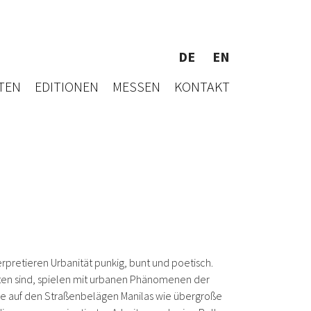
DE
EN
TEN
EDITIONEN
MESSEN
KONTAKT
rpretieren Urbanität punkig, bunt und poetisch.
ten sind, spielen mit urbanen Phänomenen der
die auf den Straßenbelägen Manilas wie übergroße