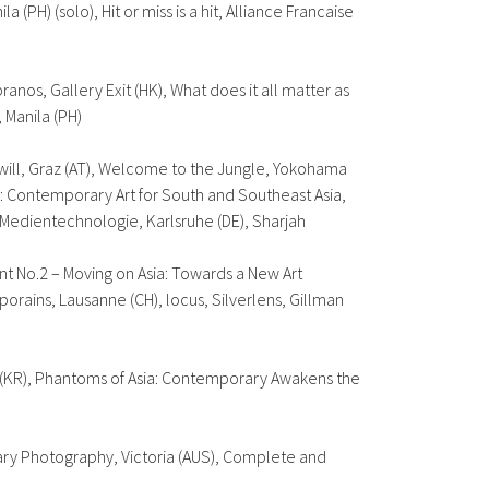
ila (PH) (solo),
Hit or miss is a hit
, Alliance Francaise
pranos
, Gallery Exit (HK),
What does it all matter as
, Manila (PH)
ll, Graz (AT),
Welcome to the Jungle
, Yokohama
: Contemporary Art for South and Southeast Asia
,
d Medientechnologie, Karlsruhe (DE),
Sharjah
 No.2 – Moving on Asia: Towards a New Art
porains, Lausanne (CH),
locus
, Silverlens, Gillman
(KR),
Phantoms of Asia: Contemporary Awakens the
rary Photography
, Victoria (AUS),
Complete and