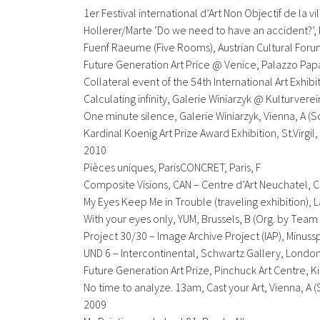
1er Festival international d’Art Non Objectif de la vil
Hollerer/Marte ‘Do we need to have an accident?’
,
Fuenf Raeume (Five Rooms),
Austrian Cultural For
Future Generation Art Price @ Venice, Palazzo Papa
Collateral event of the 54th International Art Exhibi
Calculating infinity
, Galerie Winiarzyk @ Kulturverei
One minute silence
, Galerie Winiarzyk, Vienna, A (S
Kardinal Koenig Art Prize Award Exhibition, St.Virgil,
2010
Pièces uniques
, ParisCONCRET, Paris, F
Composite Visions
, CAN – Centre d’Art Neuchatel,
My Eyes Keep Me in Trouble
(traveling exhibition),
With your eyes only
, YUM, Brussels, B (Org. by Tea
Project 30/30 – Image Archive Project (IAP),
Minussp
UND 6 – Intercontinental
, Schwartz Gallery, London
Future Generation Art Prize, Pinchuck Art Centre, K
No time to analyze
. 13am, Cast your Art, Vienna, A (
2009