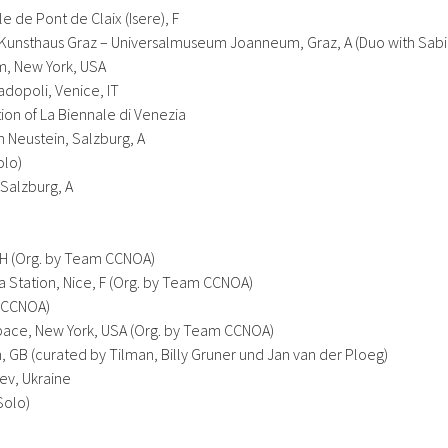
le de Pont de Claix (Isere), F
 Kunsthaus Graz – Universalmuseum Joanneum, Graz, A (Duo with Sabi
um, New York, USA
dopoli, Venice, IT
tion of La Biennale di Venezia
n Neustein, Salzburg, A
olo)
 Salzburg, A
 CH (Org. by Team CCNOA)
 La Station, Nice, F (Org. by Team CCNOA)
m CCNOA)
ace, New York, USA (Org. by Team CCNOA)
, GB (curated by Tilman, Billy Gruner und Jan van der Ploeg)
iev, Ukraine
Solo)