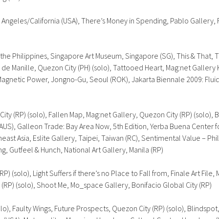
s Angeles/California (USA),
There’s Money in Spending
, Pablo Gallery, 
 the Philippines
, Singapore Art Museum, Singapore (SG),
This & That
, 
 de Manille, Quezon City (PH) (solo),
Tattooed Heart
, Mag:net Gallery 
Magnetic Power
, Jongno-Gu, Seoul (ROK),
Jakarta Biennale 2009: Flu
 City (RP) (solo),
Fallen Map
, Mag:net Gallery, Quezon City (RP) (solo),
B
(AUS),
Galleon Trade: Bay Area Now
, 5th Edition, Yerba Buena Center f
ast Asia, Eslite Gallery, Taipei, Taiwan (RC),
Sentimental Value – Phi
ng, Gutfeel & Hunch
, National Art Gallery, Manila (RP)
RP) (solo),
Light Suffers if there’s no Place to Fall from
, Finale Art File,
(RP) (solo),
Shoot Me
, Mo_space Gallery, Bonifacio Global City (RP)
lo),
Faulty Wings
, Future Prospects, Quezon City (RP) (solo),
Blindspot