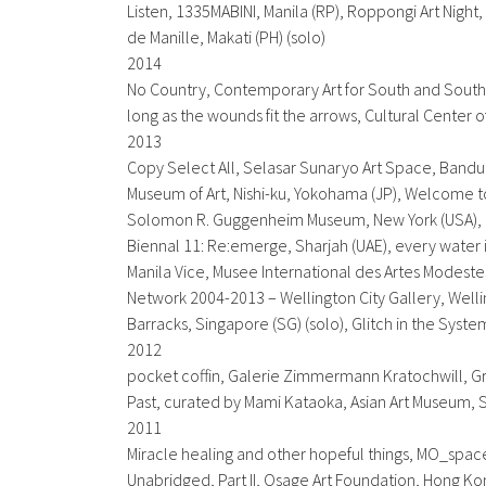
Listen
, 1335MABINI, Manila (RP),
Roppongi Art Night
,
de Manille, Makati (PH) (solo)
2014
No Country
, Contemporary Art for South and South
long as the wounds fit the arrows
, Cultural Center o
2013
Copy Select All
, Selasar Sunaryo Art Space, Bandun
Museum of Art, Nishi-ku, Yokohama (JP),
Welcome to
Solomon R. Guggenheim Museum, New York (USA),
Biennal 11: Re:emerge
, Sharjah (UAE),
every water i
Manila Vice
, Musee International des Artes Modeste
Network 2004-2013
– Wellington City Gallery, Well
Barracks, Singapore (SG) (solo),
Glitch in the Syste
2012
pocket coffin
, Galerie Zimmermann Kratochwill, Gra
Past
, curated by Mami Kataoka, Asian Art Museum, 
2011
Miracle healing and other hopeful things
, MO_space,
Unabridged
, Part II, Osage Art Foundation, Hong Ko