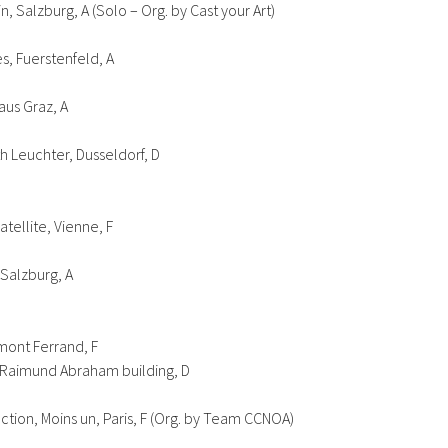
, Salzburg, A (Solo – Org. by Cast your Art)
es, Fuerstenfeld, A
aus Graz, A
th Leuchter, Dusseldorf, D
tellite, Vienne, F
 Salzburg, A
rmont Ferrand, F
 Raimund Abraham building, D
ection
, Moins un, Paris, F (Org. by Team CCNOA)