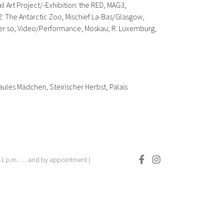
 Art Project/-Exhibition: the RED, MAG3,
: The Antarctic Zoo, Mischief La-Bas/Glasgow,
besser so, Video/Performance, Moskau; R. Luxemburg,
aules Mädchen, Steirischer Herbst, Palais
.–1 p.m. … and by appointment |