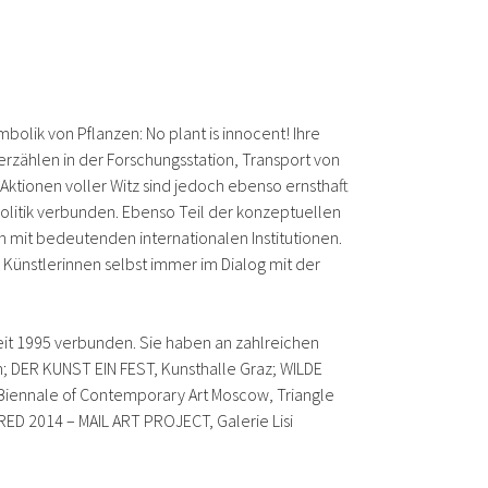
bolik von Pflanzen: No plant is innocent! Ihre
rzählen in der Forschungsstation, Transport von
ktionen voller Witz sind jedoch ebenso ernsthaft
litik verbunden. Ebenso Teil der konzeptuellen
h mit bedeutenden internationalen Institutionen.
 Künstlerinnen selbst immer im Dialog mit der
seit 1995 verbunden. Sie haben an zahlreichen
; DER KUNST EIN FEST, Kunsthalle Graz; WILDE
iennale of Contemporary Art Moscow, Triangle
ED 2014 – MAIL ART PROJECT, Galerie Lisi