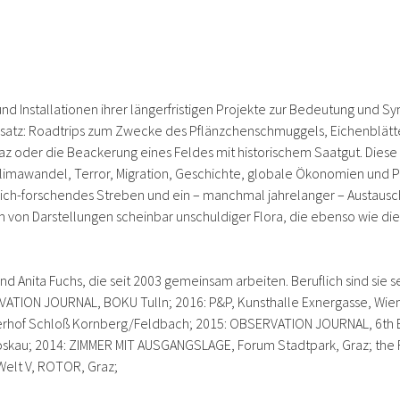
nd Installationen ihrer längerfristigen Projekte zur Bedeutung und Sym
Ansatz: Roadtrips zum Zwecke des Pflänzchenschmuggels, Eichenblätte
oder die Beackerung eines Feldes mit historischem Saatgut. Diese A
imawandel, Terror, Migration, Geschichte, globale Ökonomien und Po
ftlich-forschendes Streben und ein – manchmal jahrelanger – Austausc
m von Darstellungen scheinbar unschuldiger Flora, die ebenso wie die
nd Anita Fuchs, die seit 2003 gemeinsam arbeiten. Beruflich sind sie 
VATION JOURNAL, BOKU Tulln; 2016: P&P, Kunsthalle Exnergasse, Wien
erhof Schloß Kornberg/Feldbach; 2015: OBSERVATION JOURNAL, 6th B
oskau; 2014: ZIMMER MIT AUSGANGSLAGE, Forum Stadtpark, Graz; the R
elt V, ROTOR, Graz;