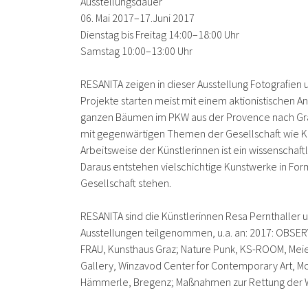
Ausstellungsdauer
06. Mai 2017–17.Juni 2017
Dienstag bis Freitag 14:00–18:00 Uhr
Samstag 10:00–13:00 Uhr
RESANITA zeigen in dieser Ausstellung Fotografien u
Projekte starten meist mit einem aktionistischen 
ganzen Bäumen im PKW aus der Provence nach Graz 
mit gegenwärtigen Themen der Gesellschaft wie Kl
Arbeitsweise der Künstlerinnen ist ein wissenscha
Daraus entstehen vielschichtige Kunstwerke in For
Gesellschaft stehen.
RESANITA sind die Künstlerinnen Resa Pernthaller u
Ausstellungen teilgenommen, u.a. an: 2017: OBSER
FRAU, Kunsthaus Graz; Nature Punk, KS-ROOM, Mei
Gallery, Winzavod Center for Contemporary Art, M
Hämmerle, Bregenz; Maßnahmen zur Rettung der W