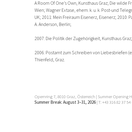
A Room Of One’s Own, Kunsthaus Graz; Die wilde Fra
Wien; Wagner Extase, ehem. k. u. k. Post-und Teleg
UK; 2011: Mein Freiraum Eisenerz, Eisenerz; 2010: Pa
A. Anderson, Berlin;
2007: Die Politik der Zugehörigkeit, Kunsthaus Graz
2006: Postamt zum Schreiben von Liebesbriefen (erst
Thienfeld, Graz.
Opernring 7, 8010 Graz, Österreich | Summer Opening Ho
Summer Break: August 3–31, 2026
| T: +43 316 82 37 54 