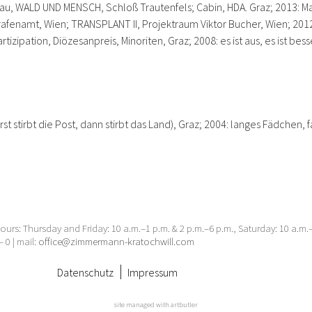
u, WALD UND MENSCH, Schloß Trautenfels; Cabin, HDA. Graz; 2013: Mail
rafenamt, Wien; TRANSPLANT II, Projektraum Viktor Bucher, Wien; 2012
rtizipation, Diözesanpreis, Minoriten, Graz; 2008: es ist aus, es ist 
;
 stirbt die Post, dann stirbt das Land), Graz; 2004: langes Fädchen, f
urs: Thursday and Friday: 10 a.m.–1 p.m. & 2 p.m.–6 p.m., Saturday: 10 a.m
– 0 | mail:
office@zimmermann-kratochwill.com
Datenschutz
Impressum
site managed with artbutler