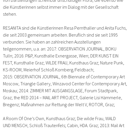
die Künstlerinnen selbst immer im Dialog mit der Gesellschaft
stehen.
RESANITA sind die Künstlerinnen Resa Pernthaller und Anita Fuchs,
die seit 2003 gemeinsam arbeiten. Beruflich sind sie seit 1995
verbunden. Sie haben an zahlreichen Ausstellungen
teilgenommen, u.a. an: 2017: OBSERVATION JOURNAL, BOKU
Tulln; 2016: P&P, Kunsthalle Exnergasse, Wien; DER KUNST EIN
FEST, Kunsthalle Graz; WILDE FRAU, Kunsthaus Graz; Nature Punk,
KS-ROOM, Meierhof Schloß Kornberg/Feldbach;
2015: OBSERVATION JOURNAL, 6th Biennale of Contemporary Art
Moscow, Triangle Gallery, Winzavod Center for Contemporary Art,
Moskau; 2014: ZIMMER MIT AUSGANGSLAGE, Forum Stadtpark,
Graz; the RED 2014 – MAIL ART PROJECT, Galerie Lisi Hämmerle,
Bregenz; Maßnahmen zur Rettung der Welt V, ROTOR, Graz;
A Room Of One’s Own, Kunsthaus Graz; Die wilde Frau, WALD
UND MENSCH, Schloß Trautenfels; Cabin, HDA. Graz; 2013: Mail Art