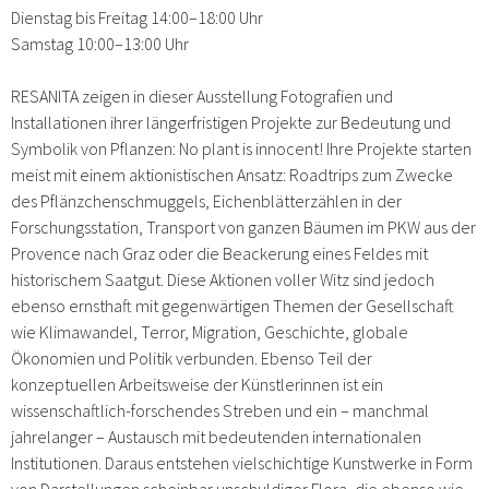
Dienstag bis Freitag 14:00–18:00 Uhr
Samstag 10:00–13:00 Uhr
RESANITA zeigen in dieser Ausstellung Fotografien und
Installationen ihrer längerfristigen Projekte zur Bedeutung und
Symbolik von Pflanzen: No plant is innocent! Ihre Projekte starten
meist mit einem aktionistischen Ansatz: Roadtrips zum Zwecke
des Pflänzchenschmuggels, Eichenblätterzählen in der
Forschungsstation, Transport von ganzen Bäumen im PKW aus der
Provence nach Graz oder die Beackerung eines Feldes mit
historischem Saatgut. Diese Aktionen voller Witz sind jedoch
ebenso ernsthaft mit gegenwärtigen Themen der Gesellschaft
wie Klimawandel, Terror, Migration, Geschichte, globale
Ökonomien und Politik verbunden. Ebenso Teil der
konzeptuellen Arbeitsweise der Künstlerinnen ist ein
wissenschaftlich-forschendes Streben und ein – manchmal
jahrelanger – Austausch mit bedeutenden internationalen
Institutionen. Daraus entstehen vielschichtige Kunstwerke in Form
von Darstellungen scheinbar unschuldiger Flora, die ebenso wie