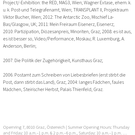
Project/-Exhibition: the RED, MAG3, Wien; Wagner Extase, ehem. k.
u. k. Post-und Telegrafenamt, Wien; TRANSPLANT II, Projektraum
Viktor Bucher, Wien; 2012: The Antarctic Zoo, Mischief La-
Bas/Glasgow, UK; 2011: Mein Freiraum Eisenerz, Eisenerz;
2010: Partizipation, Diözesanpreis, Minoriten, Graz; 2008: es ist aus,
es ist besser so, Video/Performance, Moskau; R. Luxemburg, A.
Anderson, Berlin;
2007: Die Politik der Zugehörigkeit, Kunsthaus Graz;
2006: Postamt zum Schreiben von Liebesbriefen (erst stirbt die
Post, dann stirbt das Land), Graz; 2004: langes Fädchen, faules
Mädchen, Steirischer Herbst, Palais Thienfeld, Graz.
Opernring 7, 8010 Graz, Österreich | Summer Opening Hours: Thursday
and Friday: 10 a.m.–1 p.m. & 2 p.m.–6 p.m., Saturday: 10 a.m.–1 p.m. …