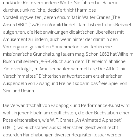
und/oder Reim verbundene Worte. Sie führen bei Hauer in
durchaus unkindliche, dezidiert nicht harmlose
Vorstellungswelten, deren Absurdität in Walter Cranes „The
Absurd ABC“ (1876) ein Vorbild findet. Damit ist ein frühes Beispiel
aufgerufen, die Nebenwirkungen didaktischen Übereifers mit
Amüsement zu lindern, auch wenn hinter der damit in den
Vordergrund gespielten Sprachmelodik weiterhin eine
missionarische Grundhaltung lauern mag. Schon 1862 hat Wilhelm
Busch mit seinem „A-B-C-Buch auch dem Thierreich“ ähnliche
Ziele verfolgt: „Im Ameisenhaufen wimmelt es / Der Aff frißt nie
Verschimmeltes.“ Dichterisch antwortet dem erzieherischen
Auspendeln von Zwang und Freiheit sodann das freie Spiel von
Sinn und Unsinn.
Die Verwandtschaft von Pädagogik und Performance-Kunst wird
wohl in jenen Fibeln am deutlichsten, die den Buchstaben einer
Pose einschreiben, wie W. T. Cranes „An Animated Alphabet“
(1861), wo Buchstaben aus spielerischen gleichwohl recht
absurden Handhabungen diverser Requisiten lesbar werden.