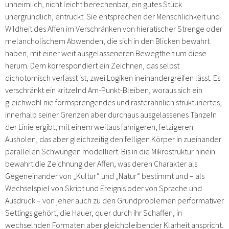
unheimlich, nicht leicht berechenbar, ein gutes Stück
unergründlich, entrückt. Sie entsprechen der Menschlichkeit und
Wildheit des Affen im Verschränken von hieratischer Strenge oder
melancholischem Abwenden, die sich in den Blicken bewahrt
haben, mit einer weit ausgelasseneren Bewegtheit um diese
herum. Dem korrespondiert ein Zeichnen, das selbst
dichotomisch verfasst ist, zwei Logiken ineinandergreifen lässt. Es
verschränkt ein kritzelnd Am-Punkt-Bleiben, woraus sich ein
gleichwohl nie formsprengendes und rasterähnlich strukturiertes,
innerhalb seiner Grenzen aber durchaus ausgelassenes Tänzeln
der Linie ergibt, mit einem weitaus fahrigeren, fetzigeren
Ausholen, das aber gleichzeitig den felligen Körper in zueinander
parallelen Schwüngen modelliert. Bis in die Mikrostruktur hinein
bewahrt die Zeichnung der Affen, was deren Charakter als
Gegeneinander von „Kultur“ und „Natur“ bestimmt und – als
Wechselspiel von Skript und Ereignis oder von Sprache und
Ausdruck – von jeher auch zu den Grundproblemen performativer
Settings gehört, die Hauer, quer durch ihr Schaffen, in
wechselnden Formaten aber gleichbleibender Klarheit anspricht.