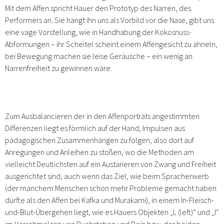
Mit dem Affen spricht Hauer den Prototyp des Narren, des
Performers an. Sie hängt ihn uns als Vorbild vor die Nase, gibt uns
eine vage Vorstellung, wie in Handhabung der Kokosnuss-
Abformungen – ihr Scheitel scheint einem Affengesicht zu ähneln,
bei Bewegung machen sie leise Geräusche – ein wenig an
Narrenfreiheit zu gewinnen wäre.
Zum Ausbalancieren der in den Affenporträts angestimmten
Differenzen liegt es förmlich auf der Hand, Impulsen aus
pädagogischen Zusammenhängen zu folgen, also dort auf
Anregungen und Anleihen zu stoßen, wo die Methoden am
vielleicht Deutlichsten auf ein Austarieren von Zwang und Freiheit
ausgerichtet sind, auch wenn das Ziel, wie beim Spracherwerb
(der manchem Menschen schon mehr Probleme gemacht haben
dürfte als den Affen bei Kafka und Murakami), in einem In-Fleisch-
und-Blut-Übergehen liegt, wie es Hauers Objekten „L (left)“ und „I“
im Verschmelzen von Buchstaben und Bein bzw. der beiden –