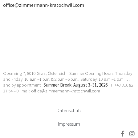
office@zimmermann-kratochwill.com
Opernring 7, 8010 Graz, Österreich | Summer Opening Hours: Thursday
and Friday: 10 a.m.–1 p.m. & 2 p.m.–6 p.m., Saturday: 10 a.m.–1 p.m. …
and by appointment |
Summer Break: August 3–31, 2026
| T: +43 316 82
37 54 – 0 | mail:
office@zimmermann-kratochwill.com
Datenschutz
Impressum