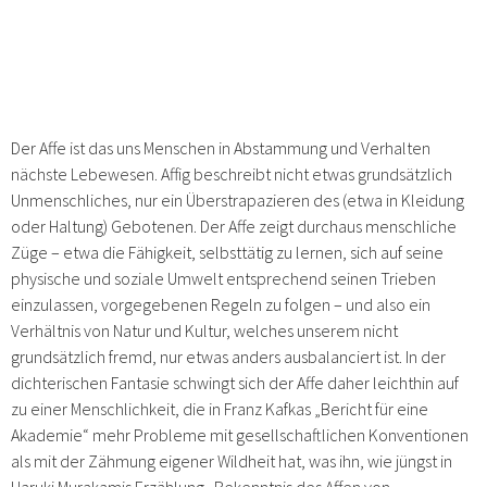
Der Affe ist das uns Menschen in Abstammung und Verhalten
nächste Lebewesen. Affig beschreibt nicht etwas grundsätzlich
Unmenschliches, nur ein Überstrapazieren des (etwa in Kleidung
oder Haltung) Gebotenen. Der Affe zeigt durchaus menschliche
Züge – etwa die Fähigkeit, selbsttätig zu lernen, sich auf seine
physische und soziale Umwelt entsprechend seinen Trieben
einzulassen, vorgegebenen Regeln zu folgen – und also ein
Verhältnis von Natur und Kultur, welches unserem nicht
grundsätzlich fremd, nur etwas anders ausbalanciert ist. In der
dichterischen Fantasie schwingt sich der Affe daher leichthin auf
zu einer Menschlichkeit, die in Franz Kafkas „Bericht für eine
Akademie“ mehr Probleme mit gesellschaftlichen Konventionen
als mit der Zähmung eigener Wildheit hat, was ihn, wie jüngst in
Haruki Murakamis Erzählung „Bekenntnis des Affen von