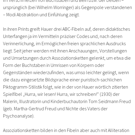
ursprünglich (bei Wilhelm Worringer) als Gegenpole verstandenen
– Modi Abstraktion und Einfühlung zeigt.
In ihren Prints greift Hauer drei ABC-Fibeln auf, deren didaktisches
Unterfangen ja im Vermitteln präziser Codes und, nach deren
Verinnerlichung, im Ermöglichen freien sprachlichen Ausdrucks
liegt. Seit jeher werden mit ihnen Anschauungen, Vorstellungen
und Umsetzungen durch Assoziationsketten gelenkt, um etwa die
Form der Buchstaben in Umrissen von Körpern oder
Gegenständen wiederzufinden, was umso leichter gelingt, wenn
die dazu eingesetzte Bildsprache einer puristisch-sachlichen
Piktogramm-Stilistik folgt, wie in der von Hauer wörtlich zitierten
Spielfibel „Hurra, wir lesen! Hurra, wir schreiben!“ (1930) der
Malerin, Illustratorin und Kinderbuchautorin Tom Seidmann Freud
(geb. Martha-Gertrud Freud und Nichte des Vaters der
Psychoanalyse).
Assoziationsketten bilden in den Fibeln aber auch mit Alliteration