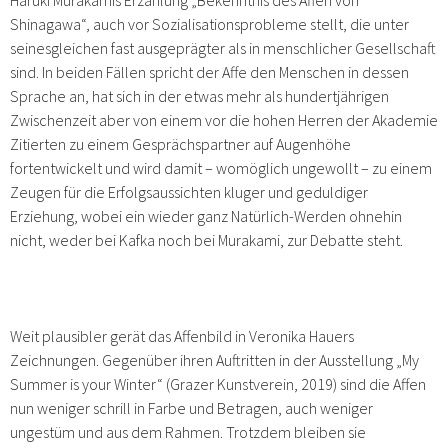
Shinagawa“, auch vor Sozialisationsprobleme stellt, die unter
seinesgleichen fast ausgeprägter als in menschlicher Gesellschaft
sind. In beiden Fällen spricht der Affe den Menschen in dessen
Sprache an, hat sich in der etwas mehr als hundertjährigen
Zwischenzeit aber von einem vor die hohen Herren der Akademie
Zitierten zu einem Gesprächspartner auf Augenhöhe
fortentwickelt und wird damit – womöglich ungewollt – zu einem
Zeugen für die Erfolgsaussichten kluger und geduldiger
Erziehung, wobei ein wieder ganz Natürlich-Werden ohnehin
nicht, weder bei Kafka noch bei Murakami, zur Debatte steht.
Weit plausibler gerät das Affenbild in Veronika Hauers
Zeichnungen. Gegenüber ihren Auftritten in der Ausstellung „My
Summer is your Winter“ (Grazer Kunstverein, 2019) sind die Affen
nun weniger schrill in Farbe und Betragen, auch weniger
ungestüm und aus dem Rahmen. Trotzdem bleiben sie