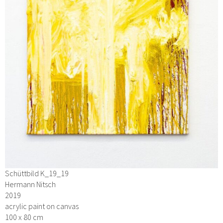
Schüttbild K_19_19
Hermann Nitsch
2019
acrylic paint on canvas
100 x 80 cm