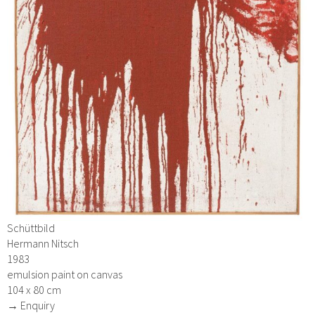
Schüttbild
Hermann Nitsch
1983
emulsion paint on canvas
104 x 80 cm
→ Enquiry