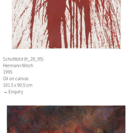
Schüttbild (K_20_95)
Hermann Nitsch
1995
Oil on canvas
101.5 x 90.5 cm
→ Enquiry