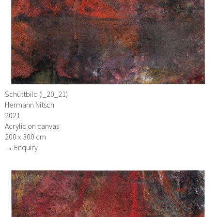
Schüttbild (I_20_21)
Hermann Nitsch
2021
Acrylic on canvas
200 x 300 cm
→ Enquiry