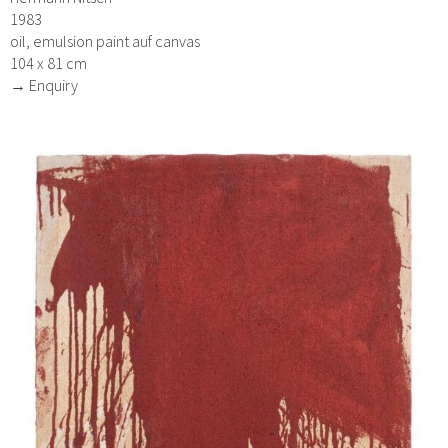
1983
oil, emulsion paint auf canvas
104 x 81 cm
→ Enquiry