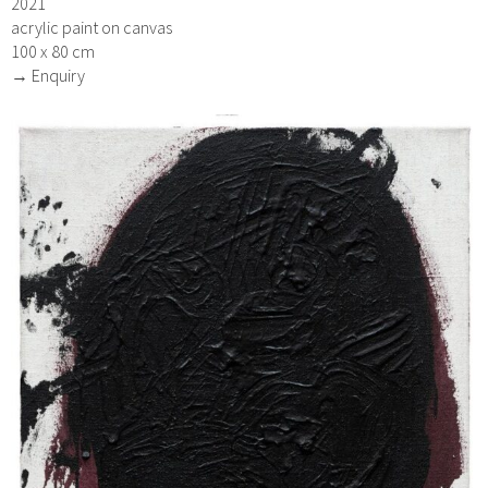
2021
acrylic paint on canvas
100 x 80 cm
→ Enquiry