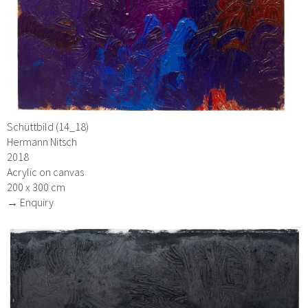
Schüttbild (14_18)
Hermann Nitsch
2018
Acrylic on canvas
200 x 300 cm
→ Enquiry