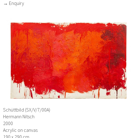
→ Enquiry
Schüttbild (SX/V/7/00A)
Hermann Nitsch
2000
Acrylic on canvas
190 x 290 cm