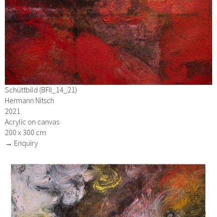
Schüttbild (BFII_14_21)
Hermann Nitsch
2021
Acrylic on canvas
200 x 300 cm
→ Enquiry