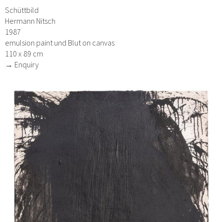
Schüttbild
Hermann Nitsch
1987
emulsion paint und Blut on canvas
110 x 89 cm
→ Enquiry