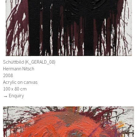
Schüttbild (K_GERALD_08)
Hermann Nitsch
2008
Acrylic on canvas
100 x 80 cm
→ Enquiry