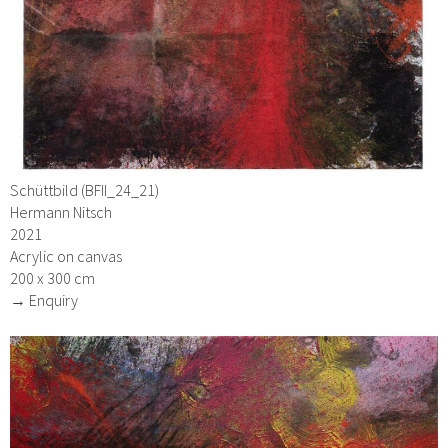
Schüttbild (BFII_24_21)
Hermann Nitsch
2021
Acrylic on canvas
200 x 300 cm
→ Enquiry