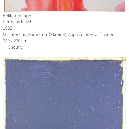
Reliktmontage
Hermann Nitsch
1982
Mischtechnik (Farbe u. a. Ölkreide), Applikationen auf Leinen
240 x 220 cm
→ Enquiry