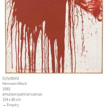
Schüttbild
Hermann Nitsch
1983
emulsion paint on canvas
104 x 80 cm
→ Enquiry