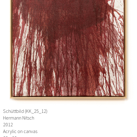
Schüttbild (KK_25_12)
Hermann Nitsch
2012
Acrylic on canvas