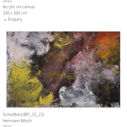
2021
Acrylic on canvas
200 x 300 cm
→ Enquiry
Schüttbild (BFI_15_21)
Hermann Nitsch
2021