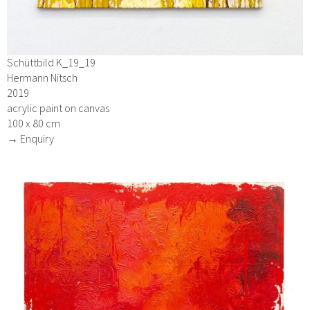
Schüttbild K_19_19
Hermann Nitsch
2019
acrylic paint on canvas
100 x 80 cm
→ Enquiry