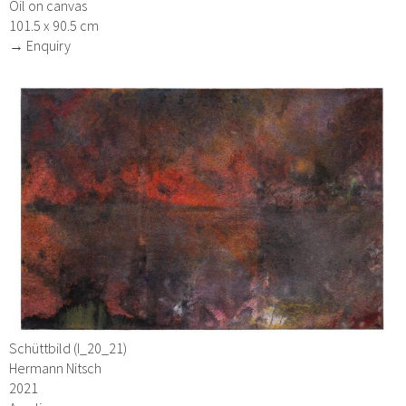
Oil on canvas
101.5 x 90.5 cm
→ Enquiry
Schüttbild (I_20_21)
Hermann Nitsch
2021