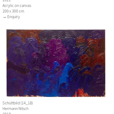
Acrylic on canvas
200 x 300 cm
→ Enquiry
Schüttbild (14_18)
Hermann Nitsch