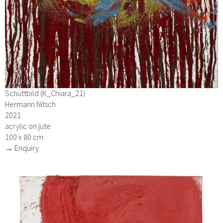
Schüttbild (K_Chiara_21)
Hermann Nitsch
2021
acrylic on jute
100 x 80 cm
→ Enquiry