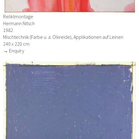
Reliktmontage
Hermann Nitsch
1982
Mischtechnik (Farbe u. a. Ölkreide), Applikationen auf Leinen
240 x 220 cm
→ Enquiry