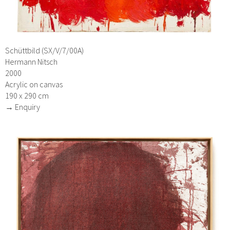
Schüttbild (SX/V/7/00A)
Hermann Nitsch
2000
Acrylic on canvas
190 x 290 cm
→ Enquiry