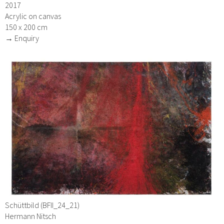
2017
Acrylic on canvas
150 x 200 cm
→ Enquiry
Schüttbild (BFII_24_21)
Hermann Nitsch