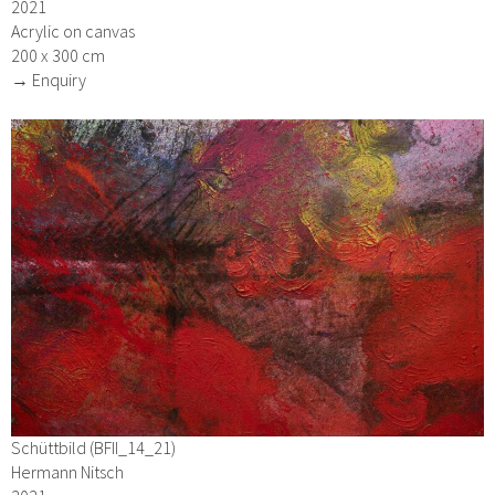
2021
Acrylic on canvas
200 x 300 cm
→ Enquiry
Schüttbild (BFII_14_21)
Hermann Nitsch