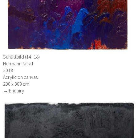
Schüttbild (14_18)
Hermann Nitsch
2018
Acrylic on canvas
200 x 300 cm
→ Enquiry