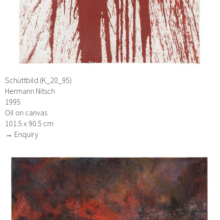
Schüttbild (K_20_95)
Hermann Nitsch
1995
Oil on canvas
101.5 x 90.5 cm
→ Enquiry