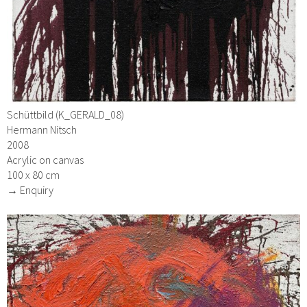
Schüttbild (K_GERALD_08)
Hermann Nitsch
2008
Acrylic on canvas
100 x 80 cm
→ Enquiry