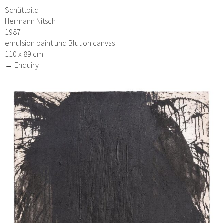
Schüttbild
Hermann Nitsch
1987
emulsion paint und Blut on canvas
110 x 89 cm
→ Enquiry