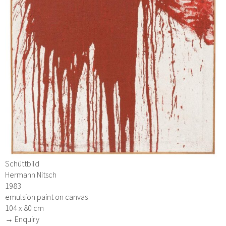
Schüttbild
Hermann Nitsch
1983
emulsion paint on canvas
104 x 80 cm
→ Enquiry