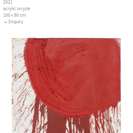
2021
acrylic on jute
100 x 80 cm
→ Enquiry