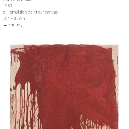
1983
oil, emulsion paint auf canvas
104 x 81 cm
→ Enquiry