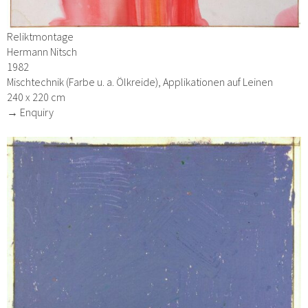
Reliktmontage
Hermann Nitsch
1982
Mischtechnik (Farbe u. a. Ölkreide), Applikationen auf Leinen
240 x 220 cm
→ Enquiry