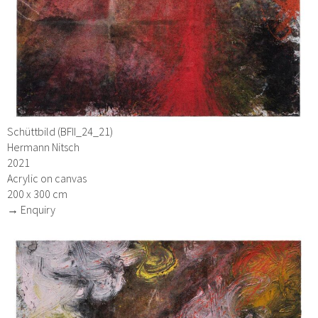
Schüttbild (BFII_24_21)
Hermann Nitsch
2021
Acrylic on canvas
200 x 300 cm
→ Enquiry