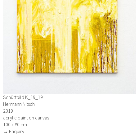
Schüttbild K_19_19
Hermann Nitsch
2019
acrylic paint on canvas
100 x 80 cm
→ Enquiry