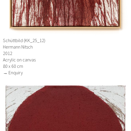
Schüttbild (KK_25_12)
Hermann Nitsch
2012
Acrylic on canvas
80 x 60 cm
→ Enquiry