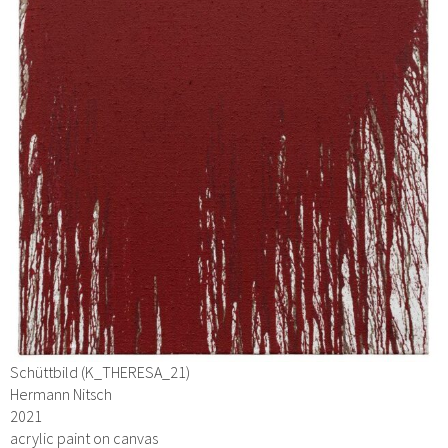
Schüttbild (K_THERESA_21)
Hermann Nitsch
2021
acrylic paint on canvas