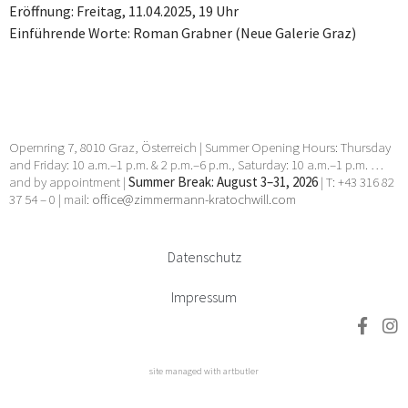
Eröffnung: Freitag, 11.04.2025, 19 Uhr
Einführende Worte: Roman Grabner (Neue Galerie Graz)
Opernring 7, 8010 Graz, Österreich | Summer Opening Hours: Thursday
and Friday: 10 a.m.–1 p.m. & 2 p.m.–6 p.m., Saturday: 10 a.m.–1 p.m. …
and by appointment |
Summer Break: August 3–31, 2026
| T: +43 316 82
37 54 – 0 | mail:
office@zimmermann-kratochwill.com
Datenschutz
Impressum
site managed with artbutler