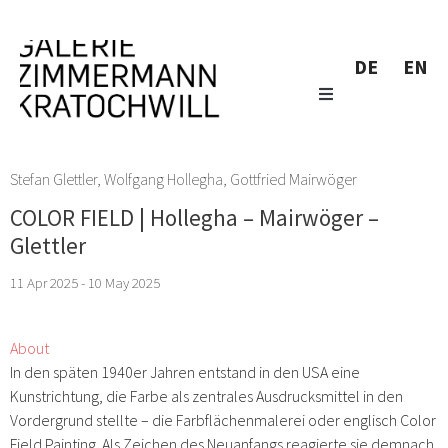
DE
EN
Stefan Glettler
,
Wolfgang Hollegha
,
Gottfried Mairwöger
COLOR FIELD | Hollegha – Mairwöger –
Glettler
11 Apr 2025 - 10 May 2025
About
In den späten 1940er Jahren entstand in den USA eine
Kunstrichtung, die Farbe als zentrales Ausdrucksmittel in den
Vordergrund stellte – die Farbflächenmalerei oder englisch Color
Field Painting. Als Zeichen des Neuanfangs reagierte sie demnach