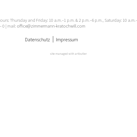
urs: Thursday and Friday: 10 a.m.–1 p.m. & 2 p.m.–6 p.m., Saturday: 10 a.m
– 0 | mail:
office@zimmermann-kratochwill.com
Datenschutz
Impressum
site managed with artbutler