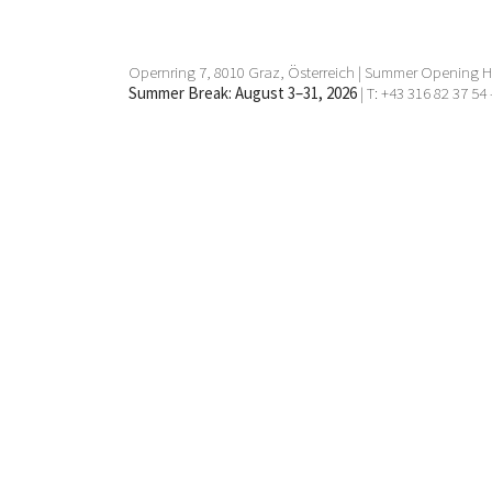
Opernring 7, 8010 Graz, Österreich | Summer Opening Ho
Summer Break: August 3–31, 2026
| T: +43 316 82 37 54 