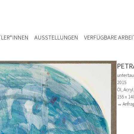
LER*INNEN
AUSSTELLUNGEN
VERFÜGBARE ARBEI
PETR
untertau
2015
Öl, Acryl
155 x 14
→ Anfra