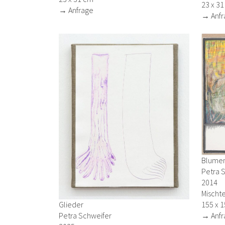
23 x 3
→ Anfrage
→ Anfr
Blumen
Petra 
2014
Mischte
155 x 
Glieder
→ Anfr
Petra Schweifer