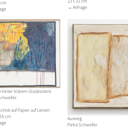
23 x 31 cm
1 cm
→ Anfrage
age
 hinter trübem Glas(kasten)
Schweifer
chnik auf Papier auf Leinen
155 cm
Ausweg
age
Petra Schweifer