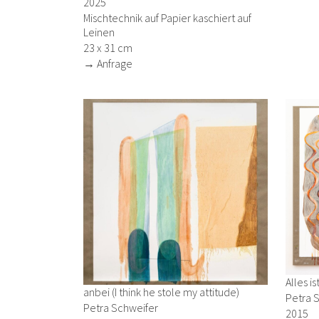
2025
Mischtechnik auf Papier kaschiert auf
Leinen
23 x 31 cm
→ Anfrage
Alles i
anbei (I think he stole my attitude)
Petra 
Petra Schweifer
2015