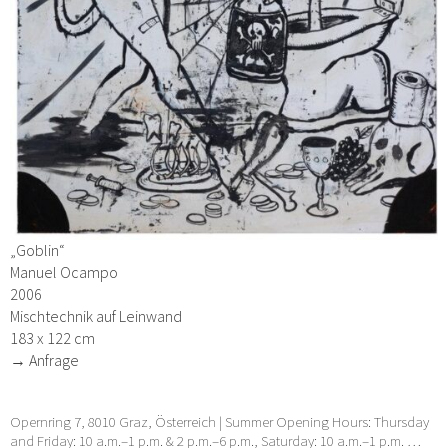
„Goblin“
Manuel Ocampo
2006
Mischtechnik auf Leinwand
183 x 122 cm
→ Anfrage
Opernring 7, 8010 Graz, Österreich | Summer Opening Hours: Thursday
and Friday: 10 a.m.–1 p.m. & 2 p.m.–6 p.m., Saturday: 10 a.m.–1 p.m. …