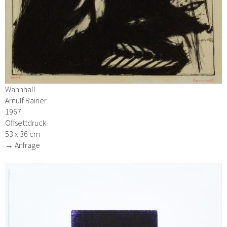
Wahnhall
Arnulf Rainer
1967
Offsettdruck
53 x 36 cm
→ Anfrage