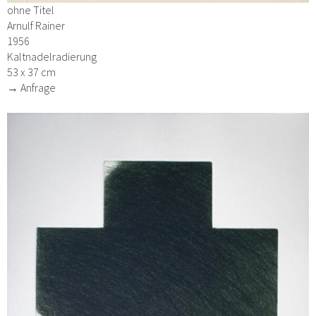
ohne Titel
Arnulf Rainer
1956
Kaltnadelradierung
53 x 37 cm
→ Anfrage