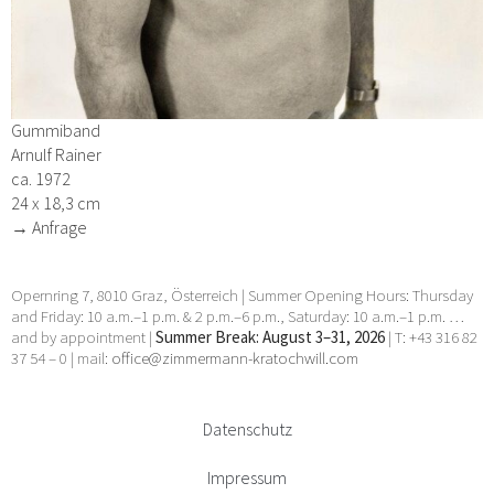
Gummiband
Arnulf Rainer
ca. 1972
24 x 18,3 cm
→ Anfrage
Opernring 7, 8010 Graz, Österreich | Summer Opening Hours: Thursday
and Friday: 10 a.m.–1 p.m. & 2 p.m.–6 p.m., Saturday: 10 a.m.–1 p.m. …
and by appointment |
Summer Break: August 3–31, 2026
| T: +43 316 82
37 54 – 0 | mail:
office@zimmermann-kratochwill.com
Datenschutz
Impressum