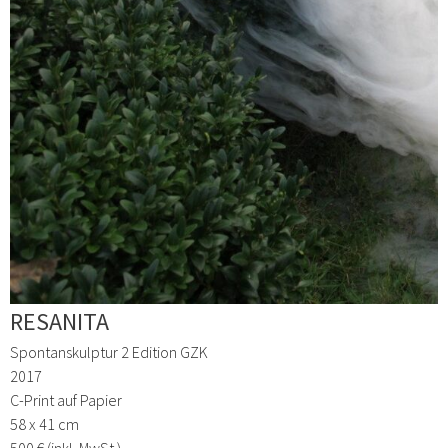
RESANITA
Spontanskulptur 2 Edition GZK
2017
C-Print auf Papier
58 x 41 cm
500 € (inkl. MwSt.)