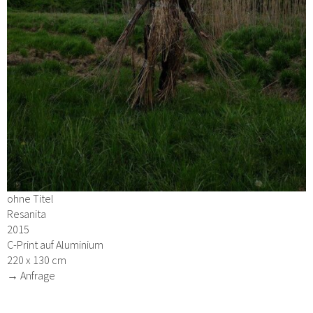
ohne Titel
Resanita
2015
C-Print auf Aluminium
220 x 130 cm
→ Anfrage