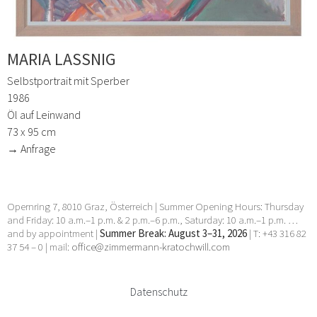
MARIA LASSNIG
Selbstportrait mit Sperber
1986
Öl auf Leinwand
73 x 95 cm
→ Anfrage
Opernring 7, 8010 Graz, Österreich | Summer Opening Hours: Thursday
and Friday: 10 a.m.–1 p.m. & 2 p.m.–6 p.m., Saturday: 10 a.m.–1 p.m. …
and by appointment |
Summer Break: August 3–31, 2026
| T: +43 316 82
37 54 – 0 | mail:
office@zimmermann-kratochwill.com
Datenschutz