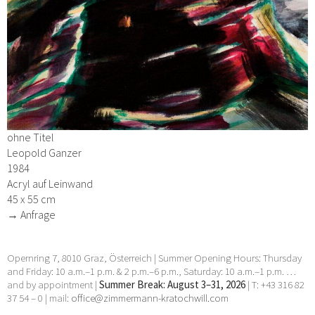
ohne Titel
Leopold Ganzer
1984
Acryl auf Leinwand
45 x 55 cm
→ Anfrage
Opernring 7, 8010 Graz, Österreich | Summer Opening Hours: Thursday
and Friday: 10 a.m.–1 p.m. & 2 p.m.–6 p.m., Saturday: 10 a.m.–1 p.m. …
and by appointment |
Summer Break: August 3–31, 2026
| T: +43 316 82
37 54 – 0 | mail:
office@zimmermann-kratochwill.com