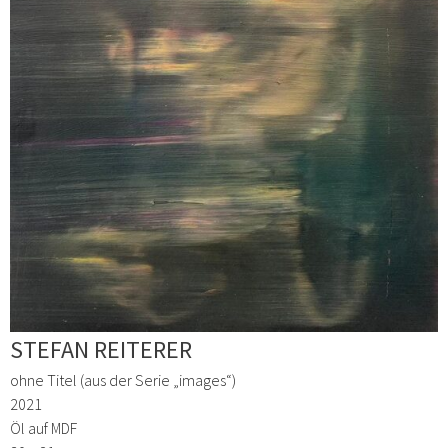
STEFAN REITERER
ohne Titel (aus der Serie „images“)
2021
Öl auf MDF