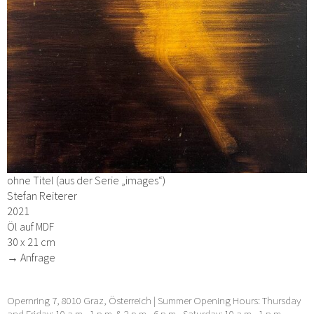
ohne Titel (aus der Serie „images“)
Stefan Reiterer
2021
Öl auf MDF
30 x 21 cm
→ Anfrage
Opernring 7, 8010 Graz, Österreich | Summer Opening Hours: Thursday
and Friday: 10 a.m.–1 p.m. & 2 p.m.–6 p.m., Saturday: 10 a.m.–1 p.m. …