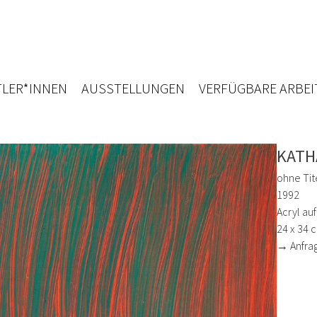
LER*INNEN
AUSSTELLUNGEN
VERFÜGBARE ARBEI
KATH
ohne Tit
1992
Acryl au
24 x 34 
→ Anfra