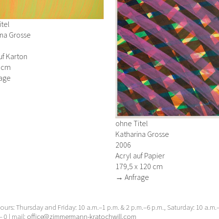
tel
ina Grosse
uf Karton
4 cm
age
ohne Titel
Katharina Grosse
2006
Acryl auf Papier
179,5 x 120 cm
→ Anfrage
urs: Thursday and Friday: 10 a.m.–1 p.m. & 2 p.m.–6 p.m., Saturday: 10 a.m
– 0 | mail:
office@zimmermann-kratochwill.com