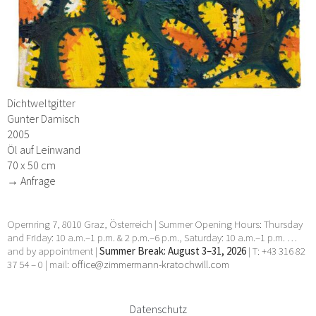
Dichtweltgitter
Gunter Damisch
2005
Öl auf Leinwand
70 x 50 cm
→ Anfrage
Opernring 7, 8010 Graz, Österreich | Summer Opening Hours: Thursday
and Friday: 10 a.m.–1 p.m. & 2 p.m.–6 p.m., Saturday: 10 a.m.–1 p.m. …
and by appointment |
Summer Break: August 3–31, 2026
| T: +43 316 82
37 54 – 0 | mail:
office@zimmermann-kratochwill.com
Datenschutz