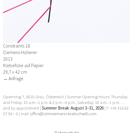
Constraints 18
Clemens Hollerer
2013
Klebefolie auf Papier
29,7 x 42 cm
→ Anfrage
Opernring 7, 8010 Graz, Österreich | Summer Opening Hours: Thursday
and Friday: 10 a.m.–1 p.m. & 2 p.m.–6 p.m., Saturday: 10 a.m.–1 p.m. …
and by appointment |
Summer Break: August 3–31, 2026
| T: +43 316 82
37 54 – 0 | mail:
office@zimmermann-kratochwill.com
Datenschutz