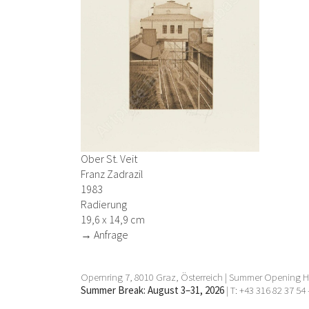
Ober St. Veit
Franz Zadrazil
1983
Radierung
19,6 x 14,9 cm
→ Anfrage
Opernring 7, 8010 Graz, Österreich | Summer Opening Ho
Summer Break: August 3–31, 2026
| T: +43 316 82 37 54 