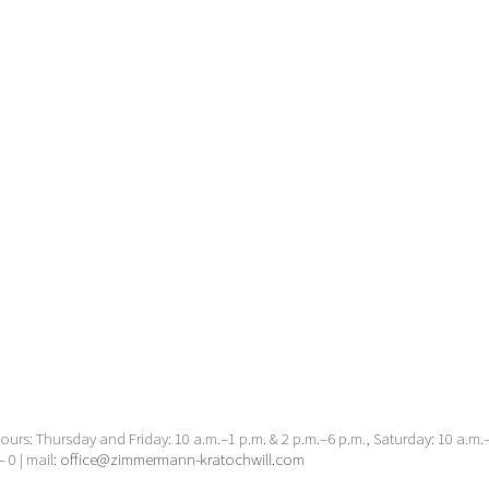
urs: Thursday and Friday: 10 a.m.–1 p.m. & 2 p.m.–6 p.m., Saturday: 10 a.m
– 0 | mail:
office@zimmermann-kratochwill.com