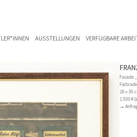
LER*INNEN
AUSSTELLUNGEN
VERFÜGBARE ARBEI
FRAN
Fasade „
Farbradi
26 x 35 
1.500 € (
→ Anfra