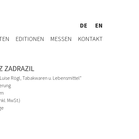
DE
EN
TEN
EDITIONEN
MESSEN
KONTAKT
Z ZADRAZIL
Luise Rögl, Tabakwaren u. Lebensmittel“
erung
cm
inkl. MwSt.)
ge