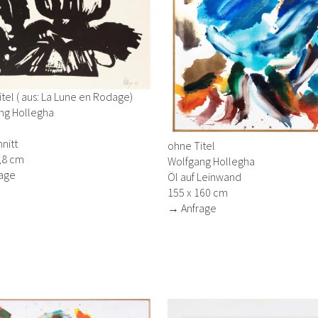
tel ( aus: La Lune en Rodage)
ng Hollegha
nitt
ohne Titel
,8 cm
Wolfgang Hollegha
age
Öl auf Leinwand
155 x 160 cm
→ Anfrage