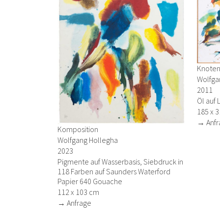
Knote
Wolfga
2011
Öl auf
185 x 
→ Anfr
Komposition
Wolfgang Hollegha
2023
Pigmente auf Wasserbasis, Siebdruck in
118 Farben auf Saunders Waterford
Papier 640 Gouache
112 x 103 cm
→ Anfrage