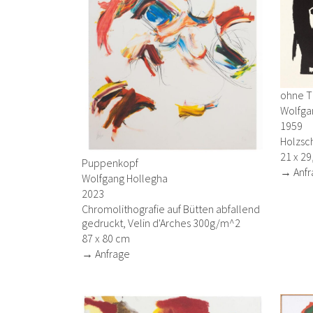
ohne Ti
Wolfga
1959
Holzsch
21 x 29
Puppenkopf
→ Anfr
Wolfgang Hollegha
2023
Chromolithografie auf Bütten abfallend
gedruckt, Velin d'Arches 300g/m^2
87 x 80 cm
→ Anfrage