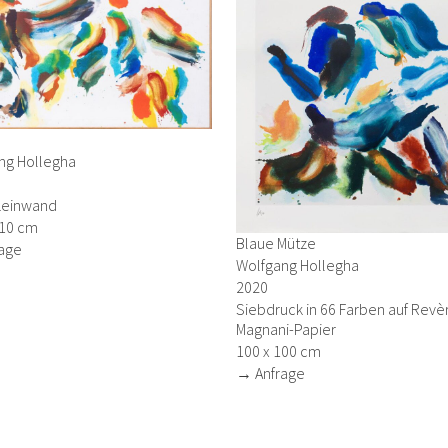
n
ng Hollegha
 Leinwand
310 cm
Blaue Mütze
age
Wolfgang Hollegha
2020
Siebdruck in 66 Farben auf Revè
Magnani-Papier
100 x 100 cm
→ Anfrage