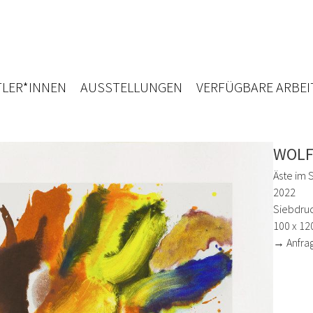
LER*INNEN
AUSSTELLUNGEN
VERFÜGBARE ARBEI
WOLF
Äste im 
2022
Siebdruc
100 x 12
→ Anfra