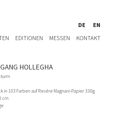
DE
EN
TEN
EDITIONEN
MESSEN
KONTAKT
GANG HOLLEGHA
Sturm
k in 103 Farben auf Revère Magnani-Papier 330g
0 cm
ge