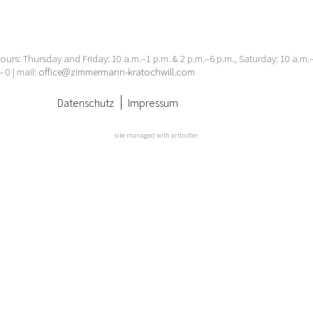
urs: Thursday and Friday: 10 a.m.–1 p.m. & 2 p.m.–6 p.m., Saturday: 10 a.m
– 0 | mail:
office@zimmermann-kratochwill.com
Datenschutz
Impressum
site managed with artbutler