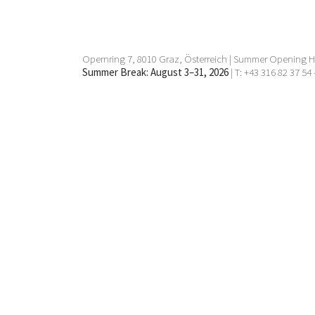
Opernring 7, 8010 Graz, Österreich | Summer Opening Ho
Summer Break: August 3–31, 2026
| T: +43 316 82 37 54 