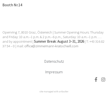
Booth Nr.14
Opernring 7, 8010 Graz, Österreich | Summer Opening Hours: Thursday
and Friday: 10 a.m.–1 p.m. & 2 p.m.–6 p.m., Saturday: 10 a.m.–1 p.m. …
and by appointment |
Summer Break: August 3–31, 2026
| T: +43 316 82
37 54 – 0 | mail:
office@zimmermann-kratochwill.com
Datenschutz
Impressum
site managed with artbutler