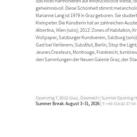
das Motiv harmonieren auf eindrucksvolle Weise, 
geheimnisvoll. Diese Schönheit stimmt melancholisc
Marianne Lang ist 1979 in Graz geboren. Sie studier
Kleinpeter. Die Künstlerin hat an zahlreichen Ausst
Albertina, Wien (solo); 2012: Zones of Habitation, 
Wollpaper, Salzburger Kunstverein, Salzburg (solo)
Gast bei Verlierern, Substitut, Berlin; Stop the Li
Jeunes Createurs, Montrouge, Frankreich; tumbleweed
den Sammlungen der Neuen Galerie Graz, der Stad
Opernring 7, 8010 Graz, Österreich | Summer Opening Ho
Summer Break: August 3–31, 2026
| T: +43 316 82 37 54 