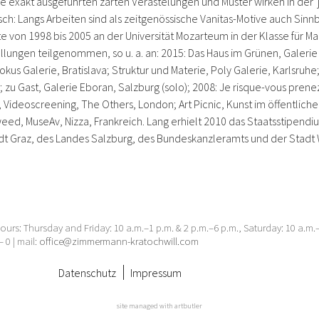
die exakt ausgeführten zarten Verästelungen und Muster wirken in de
h: Langs Arbeiten sind als zeitgenössische Vanitas-Motive auch Sinnb
te von 1998 bis 2005 an der Universität Mozarteum in der Klasse für M
ellungen teilgenommen, so u. a. an: 2015: Das Haus im Grünen, Galerie B
Krokus Galerie, Bratislava; Struktur und Materie, Poly Galerie, Karlsr
; zu Gast, Galerie Eboran, Salzburg (solo); 2008: Je risque-vous pren
ght, Videoscreening, The Others, London; Art Picnic, Kunst im öffentl
, MuseAv, Nizza, Frankreich. Lang erhielt 2010 das Staats­stipendium 
t Graz, des Landes Salzburg, des Bundeskanzleramts und der Stadt 
urs: Thursday and Friday: 10 a.m.–1 p.m. & 2 p.m.–6 p.m., Saturday: 10 a.m
– 0 | mail:
office@zimmermann-kratochwill.com
Datenschutz
Impressum
site managed with artbutler