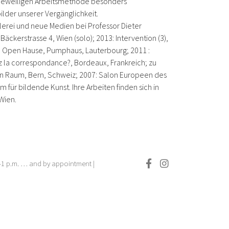
r jeweiligen Arbeitsmethode besonders
ilder unserer Vergänglichkeit.
alerei und neue Medien bei Professor Dieter
äckerstrasse 4, Wien (solo); 2013: Intervention (3),
uhe; Open Hause, Pumphaus, Lauterbourg; 2011 :
ez la correspondance?, Bordeaux, Frank­reich; zu
ichen Raum, Bern, Schweiz; 2007: Salon Europeen des
für bildende Kunst. Ihre Arbeiten finden sich in
Wien.
.–1 p.m. … and by appointment |