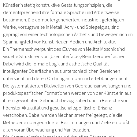
Künstlerin stetig konstruktive Gestaltungsprinzipien, die
dementsprechend ihre formale Sprache und Arbeitsweise
bestimmen. Die computergenerierten, industriell gefertigten
Werke, vorzugsweise in Metall, Acryl- und Spiegelglas, sind
geprägt von einer technologischen Ästhetik und bewegen sich im
Spannungsfeld von Kunst, Neuen Medien und Architektur.
Ein Themenschwerpunkt des Œuvres von Melitta Moschik sind
visuelle Strukturen von ‚User Interfaces/Benutzeroberflächen‘.
Dabei wird die formale Logik und ästhetische Qualität
intelligenter Oberflächen aus unterschiedlichen Bereichen
untersucht und deren Ordnung sichtbar und erlebbar gemacht.
Die systematisierten Bildwelten von Gebrauchsanweisungen und
produktspezifischen Formationen werden von der Künstlerin aus
ihrem gewohnten Gebrauchsbezug isoliert und in Bereiche von
höchster Aktualität und gesellschaftspolitischer Brisanz
verschoben. Dabei werden Mechanismen frei gelegt, die die
Metaebene übergeordneter Bestimmungen und Ziele entblößt,
allen voran Überwachung und Manipulation.
Die Kommunikation in realen und virtuellen Räumen, die