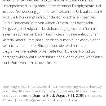
umfangreiche Nutzung phosphoreszierender Farbpigmente und
invasiver Verwendung gummierter Insekten und Unkraut verstärkt
wird. Die Natur drängt sich buchstäblich durch alle Ritzen des
Studio-Bodens in Form von wilden Gräsern und Löwenzahn.
Die gezeigten Skulpturen bestehen aus gegossenem Gummi,
einem an sich unformbaren, und in diesem Sinne entropischen
Material. Aber Gummi hat auch einen humorvollen Aspekt, denn
sein nichtvorhandenes Rückgrat und die resultierende
Biegsamkeit vermitteln potentielle Komik die der Morbidität
entgegenwirkt. Nicht zuletzt blinzelt das Leben durch, wenn auch
nur in Form von Unkraut oder Insekten.
Opernring 7, 8010 Graz, Österreich | Summer Opening Hours: Thursday
and Friday: 10 a.m.–1 p.m. & 2 p.m.–6 p.m., Saturday: 10 a.m.–1 p.m. …
and by appointment |
Summer Break: August 3–31, 2026
| T: +43 316 82
37 54 – 0 | mail:
office@zimmermann-kratochwill.com