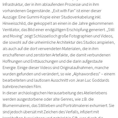
Infrastruktur, der in ihm ablaufenden Prozesse und in ihm
vorhandenen Gegenstände. „Exit with Fan“ ist einer dieser
Auszüge: Eine Gummi-Kopie einer Studioverkabelung inkl.
Hinweisschild, die gekoppelt an einen in die Jahre gekommenen
Ventilator, das Bild einer endgültigen Erschöpfung generiert. „Still
and Moving“ zeigt Schlüsselloch große Fotographien und Videos,
die sowohl auf die unheimliche Architektur des Studios anspielen,
als auch auf die dort verwendeten Materialen, die in ihm
erschaffenen und zerstörten Artefakte, die damit verbundenen
Hoffnungen und Enttäuschungen und die darin aufgestaute
Energie. Einige dieser Videos sind Originalaufnahmen, manche
wurden gefunden und verändert, so wie „Alphawordless“ – einem
bearbeiteten und lautlosen Ausschnitt von Jean Luc Goddards
bahnbrechenden Film.
In dieser archäologischen Herausarbeitung des Atelierlebens
werden ausgestorbene oder alte Genres, wie z.B. die
Blumenmalerei, das Stillleben und Porträtmalerei exhumiert. Sie
sind jedoch übersät mit Zeichen des Verfalls, infiziert mit
krankhaften Auswüchsen und getränkt in Gift, was durch die