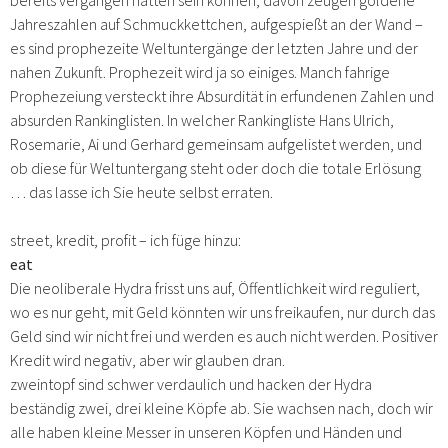
Jahreszahlen auf Schmuckkettchen, aufgespießt an der Wand –
es sind prophezeite Weltuntergänge der letzten Jahre und der
nahen Zukunft. Prophezeit wird ja so einiges. Manch fahrige
Prophezeiung versteckt ihre Absurdität in erfundenen Zahlen und
absurden Rankinglisten. In welcher Rankingliste Hans Ulrich,
Rosemarie, Ai und Gerhard gemeinsam aufgelistet werden, und
ob diese für Weltuntergang steht oder doch die totale Erlösung
… das lasse ich Sie heute selbst erraten.
street, kredit, profit – ich füge hinzu:
eat
Die neoliberale Hydra frisst uns auf, Öffentlichkeit wird reguliert,
wo es nur geht, mit Geld könnten wir uns freikaufen, nur durch das
Geld sind wir nicht frei und werden es auch nicht werden. Positiver
Kredit wird negativ, aber wir glauben dran.
zweintopf sind schwer verdaulich und hacken der Hydra
beständig zwei, drei kleine Köpfe ab. Sie wachsen nach, doch wir
alle haben kleine Messer in unseren Köpfen und Händen und