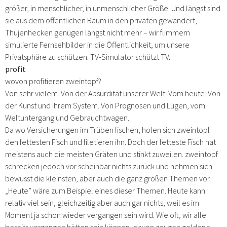
größer, in menschlicher, in unmenschlicher Größe. Und längst sind
sie aus dem öffentlichen Raum in den privaten gewandert,
Thujenhecken genügen längst nicht mehr – wir flimmern
simulierte Fernsehbilder in die Öffentlichkeit, um unsere
Privatsphäre zu schützen. TV-Simulator schützt TV.
profit
wovon profitieren zweintopf?
Von sehr vielem. Von der Absurdität unserer Welt. Vom heute. Von
der Kunst und ihrem System. Von Prognosen und Lügen, vom
Weltuntergang und Gebrauchtwagen.
Da wo Versicherungen im Trüben fischen, holen sich zweintopf
den fettesten Fisch und filetieren ihn. Doch der fetteste Fisch hat
meistens auch die meisten Gräten und stinkt zuweilen. zweintopf
schrecken jedoch vor scheinbar nichts zurück und nehmen sich
bewusst die kleinsten, aber auch die ganz großen Themen vor.
„Heute” wäre zum Beispiel eines dieser Themen. Heute kann
relativ viel sein, gleichzeitig aber auch gar nichts, weil es im
Moment ja schon wieder vergangen sein wird. Wie oft, wir alle
bereits vergangen hätten sein können, davon zeugen goldene