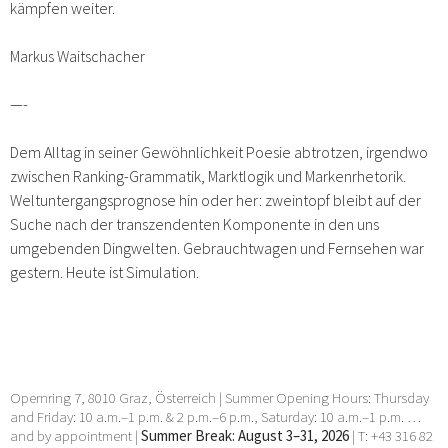
kämpfen weiter.
Markus Waitschacher
—-
Dem Alltag in seiner Gewöhnlichkeit Poesie abtrotzen, irgendwo
zwischen Ranking-Grammatik, Marktlogik und Markenrhetorik.
Weltuntergangsprognose hin oder her: zweintopf bleibt auf der
Suche nach der transzendenten Komponente in den uns
umgebenden Dingwelten. Gebrauchtwagen und Fernsehen war
gestern. Heute ist Simulation.
Opernring 7, 8010 Graz, Österreich | Summer Opening Hours: Thursday
and Friday: 10 a.m.–1 p.m. & 2 p.m.–6 p.m., Saturday: 10 a.m.–1 p.m. …
and by appointment |
Summer Break: August 3–31, 2026
| T: +43 316 82