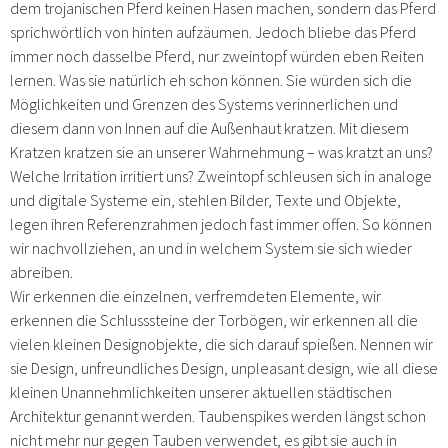
dem trojanischen Pferd keinen Hasen machen, sondern das Pferd
sprichwörtlich von hinten aufzäumen. Jedoch bliebe das Pferd
immer noch dasselbe Pferd, nur zweintopf würden eben Reiten
lernen. Was sie natürlich eh schon können. Sie würden sich die
Möglichkeiten und Grenzen des Systems verinnerlichen und
diesem dann von Innen auf die Außenhaut kratzen. Mit diesem
Kratzen kratzen sie an unserer Wahrnehmung – was kratzt an uns?
Welche Irritation irritiert uns? Zweintopf schleusen sich in analoge
und digitale Systeme ein, stehlen Bilder, Texte und Objekte,
legen ihren Referenzrahmen jedoch fast immer offen. So können
wir nachvollziehen, an und in welchem System sie sich wieder
abreiben.
Wir erkennen die einzelnen, verfremdeten Elemente, wir
erkennen die Schlusssteine der Torbögen, wir erkennen all die
vielen kleinen Designobjekte, die sich darauf spießen. Nennen wir
sie Design, unfreundliches Design, unpleasant design, wie all diese
kleinen Unannehmlichkeiten unserer aktuellen städtischen
Architektur genannt werden. Taubenspikes werden längst schon
nicht mehr nur gegen Tauben verwendet, es gibt sie auch in