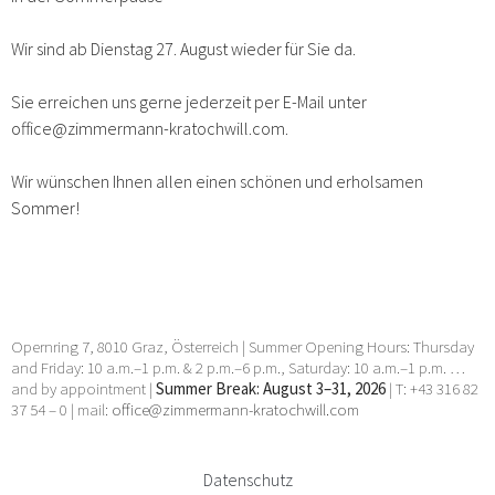
Wir sind ab Dienstag 27. August wieder für Sie da.
Sie erreichen uns gerne jederzeit per E-Mail unter
office@zimmermann-kratochwill.com.
Wir wünschen Ihnen allen einen schönen und erholsamen
Sommer!
Opernring 7, 8010 Graz, Österreich | Summer Opening Hours: Thursday
and Friday: 10 a.m.–1 p.m. & 2 p.m.–6 p.m., Saturday: 10 a.m.–1 p.m. …
and by appointment |
Summer Break: August 3–31, 2026
| T: +43 316 82
37 54 – 0 | mail:
office@zimmermann-kratochwill.com
Datenschutz