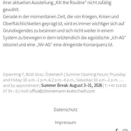
ihrer aktuellen Ausstellung „Kill the Routine“ nicht zufällig
gewählt.
Gerade in der momentanen Zeit, die von Kriegen, Krisen und
Oberflächlichkeiten geprägt ist, wird es immer wichtiger sich auf
Grundlegendes zu besinnen und sich nicht weiter in einem
System zu bewegen in dem letztendlich die egoistische „Ich-AG“
obsolet und eine „Wir-AG“ eine dringende Konsequenz ist.
Opernring 7, 8010 Graz, Österreich | Summer Opening Hours: Thursday
and Friday: 10 a.m.–1 p.m. & 2 p.m.–6 p.m., Saturday: 10 a.m.–1 p.m. …
and by appointment |
Summer Break: August 3–31, 2026
| T: +43 316 82
37 54 – 0 | mail:
office@zimmermann-kratochwill.com
Datenschutz
Impressum