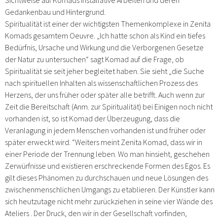
Gedankenbau und Hintergrund.
Spiritualität ist einer der wichtigsten Themenkomplexe in Zenita
Komads gesamtem Oeuvre. „Ich hatte schon als Kind ein tiefes
Bedürfnis, Ursache und Wirkung und die Verborgenen Gesetze
der Natur zu untersuchen“ sagt Komad auf die Frage, ob
Spiritualität sie seit jeher begleitet haben. Sie sieht „die Suche
nach spirituellen Inhalten als wissenschaftlichen Prozess des
Herzens, der uns früher oder später alle betrifft. Auch wenn zur
Zeit die Bereitschaft (Anm. zur Spiritualität) bei Einigen noch nicht
vorhanden ist, so ist Komad der Überzeugung, dass die
Veranlagung in jedem Menschen vorhanden ist und früher oder
später erweckt wird. “Weiters meint Zenita Komad, dass wir in
einer Periode der Trennung leben. Wo man hinsieht, geschehen
Zerwürfnisse und existieren erschreckende Formen des Egos. Es
gilt dieses Phänomen zu durchschauen und neue Lösungen des
zwischenmenschlichen Umgangs zu etablieren. Der Künstler kann
sich heutzutage nicht mehr zurückziehen in seine vier Wände des
Ateliers . Der Druck, den wir in der Gesellschaft vorfinden,