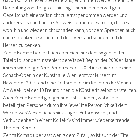
Bedeutung von „let go of thinking“ kann in der derzeitigen
Gesellschaft einerseits nicht zu ernst genommen werden und
andererseits durchaus als Verweis betrachtet werden, dass es
wohl hin und wieder nicht schaden kann, vor dem Sprechen auch
nachzudenken bzw. nicht mit dem Verstand sondern mit dem
Herzen zu denken.
Zenita Komad bedient sich aber nicht nur dem sogenannten
Tafelbild, sondern inszeniert bereits seit Beginn der 2000er Jahre
immer wieder größere Performances. 2004 inszenierte sie eine
Schach-Oper in der Kunsthalle Wien, erst vor kurzem im
November 2014 fand eine Performance im Rahmen der Vienna
Art Week, bei der 10 FreundInnen die Künstlerin selbst darstellten.
Auch Zenita Komad gibt genaue Instruktionen, wobei die
beteiligten Personen durch ihre jeweilige Persönlichkeit dem
Werk etwas Wesentliches hinzufügen. Autorenschaft und
Verbundenheit in einem Kollektiv sind immer wiederkehrende
Themen Komads.
Zenita Komad überlässt wenig dem Zufall, so ist auch der Titel