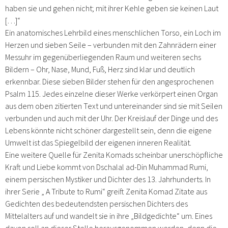
haben sie und gehen nicht; mit ihrer Kehle geben sie keinen Laut
[…]“
Ein anatomisches Lehrbild eines menschlichen Torso, ein Loch im
Herzen und sieben Seile – verbunden mit den Zahnrädern einer
Messuhr im gegenüberliegenden Raum und weiteren sechs
Bildern – Ohr, Nase, Mund, Fuß, Herz sind klar und deutlich
erkennbar. Diese sieben Bilder stehen für den angesprochenen
Psalm 115. Jedes einzelne dieser Werke verkörpert einen Organ
aus dem oben zitierten Text und untereinander sind sie mit Seilen
verbunden und auch mit der Uhr. Der Kreislauf der Dinge und des
Lebens könnte nicht schöner dargestellt sein, denn die eigene
Umwelt ist das Spiegelbild der eigenen inneren Realität.
Eine weitere Quelle für Zenita Komads scheinbar unerschöpfliche
Kraft und Liebe kommt von Dschalal ad-Din Muhammad Rumi,
einem persischen Mystiker und Dichter des 13. Jahrhunderts. In
ihrer Serie „ A Tribute to Rumi“ greift Zenita Komad Zitate aus
Gedichten des bedeutendsten persischen Dichters des
Mittelalters auf und wandelt sie in ihre „Bildgedichte“ um. Eines
davon soll an dieser Stelle herausgenommen werden, denn die