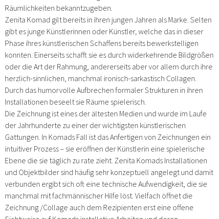
Räumlichkeiten bekanntzugeben.
Zenita Komad gilt bereits in ihren jungen Jahren als Marke. Selten
gibt es junge Künstlerinnen oder Künstler, welche das in dieser
Phase ihres künstlerischen Schaffens bereits bewerkstelligen
konnten. Einerseits schafft sie es durch widerkehrende Bildgrößen
oder die Art der Rahmung, andererseits aber vor allem durch ihre
herzlich-sinnlichen, manchmal ironisch-sarkastisch Collagen.
Durch das humorvolle Aufbrechen formaler Strukturen in ihren
Installationen beseelt sie Räume spielerisch.
Die Zeichnung ist eines der ältesten Medien und wurde im Laufe
der Jahrhunderte zu einer der wichtigsten künstlerischen
Gattungen. In Komads Fall ist das Anfertigen von Zeichnungen ein
intuitiver Prozess – sie eröffnen der Künstlerin eine spielerische
Ebene die sie täglich zu rate zieht. Zenita Komads Installationen
und Objektbilder sind häufig sehr konzeptuell angelegt und damit
verbunden ergibt sich oft eine technische Aufwendigkeit, die sie
manchmal mit fachmännischer Hilfe löst. Vielfach öffnet die
Zeichnung /Collage auch dem Rezipienten erst eine offene
Sichtweise auf Komads installative Arbeiten und deren