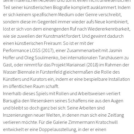
Teil seiner künstlerischen Biografie komplett ausklammert. Indem
er sich keinem spezifischem Medium oder Genre verschreibt,
sondern diese im Gegenteil immer wieder aufs Neue kombiniert,
löst er sich von dem einengenden Ruf nach Wiedererkennbarkeit,
wie sie zuweilen der Kunstmarkt fordert. Und gewinnt dadurch
einen künstlerischen Freiraum:
So ist er mit der
Performance
LOSS
(2017), einer Zusammenarbeit mit Jasmin
Hoffer und Oleg Soulimenko, bei internationalen Tanzhäusern zu
Gast, oder nimmt für das Projekt
Mariainsel
(2018) im Rahmen der
Wasser Biennale in Fürstenfeld gleichermaßen die Rolle des
Künstlers und Kurators ein, indem er eine bespielbare Installation
im öffentlichen Raum schafft.
Innerhalb dieses Spiels mit Rollen und Arbeitsweisen verliert
Barsuglia den Wesenskern seines Schaffens nie aus den Augen
und bleibt so doch ganz bei sich: Seine Arbeiten sind
Inszenierungen neuer Welten, in denen man sich eine Zeitlang
verlieren möchte. Für die Galerie Zimmermann Kratochwill
entwickelt er eine Doppelausstellung, in der er einen