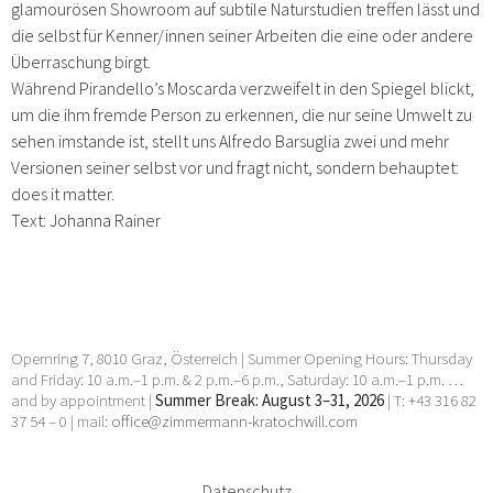
glamourösen Showroom auf subtile Naturstudien treffen lässt und
die selbst für Kenner/innen seiner Arbeiten die eine oder andere
Überraschung birgt.
Während Pirandello’s Moscarda verzweifelt in den Spiegel blickt,
um die ihm fremde Person zu erkennen, die nur seine Umwelt zu
sehen imstande ist, stellt uns Alfredo Barsuglia zwei und mehr
Versionen seiner selbst vor und fragt nicht, sondern behauptet:
does it matter.
Text: Johanna Rainer
Opernring 7, 8010 Graz, Österreich | Summer Opening Hours: Thursday
and Friday: 10 a.m.–1 p.m. & 2 p.m.–6 p.m., Saturday: 10 a.m.–1 p.m. …
and by appointment |
Summer Break: August 3–31, 2026
| T: +43 316 82
37 54 – 0 | mail:
office@zimmermann-kratochwill.com
Datenschutz