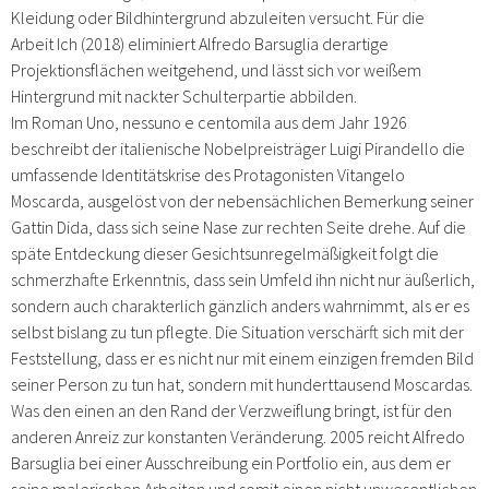
Kleidung oder Bildhintergrund abzuleiten versucht. Für die
Arbeit
Ich
(2018) eliminiert Alfredo Barsuglia derartige
Projektionsflächen weitgehend, und lässt sich vor weißem
Hintergrund mit nackter Schulterpartie abbilden.
Im Roman
Uno, nessuno e centomila
aus dem Jahr 1926
beschreibt der italienische Nobelpreisträger Luigi Pirandello die
umfassende Identitätskrise des Protagonisten Vitangelo
Moscarda, ausgelöst von der nebensächlichen Bemerkung seiner
Gattin Dida, dass sich seine Nase zur rechten Seite drehe. Auf die
späte Entdeckung dieser Gesichtsunregelmäßigkeit folgt die
schmerzhafte Erkenntnis, dass sein Umfeld ihn nicht nur äußerlich,
sondern auch charakterlich gänzlich anders wahrnimmt, als er es
selbst bislang zu tun pflegte. Die Situation verschärft sich mit der
Feststellung, dass er es nicht nur mit einem einzigen fremden Bild
seiner Person zu tun hat, sondern mit hunderttausend Moscardas.
Was den einen an den Rand der Verzweiflung bringt, ist für den
anderen Anreiz zur konstanten Veränderung. 2005 reicht Alfredo
Barsuglia bei einer Ausschreibung ein Portfolio ein, aus dem er
seine malerischen Arbeiten und somit einen nicht unwesentlichen