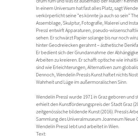
drum rum und was ist außerhalb der Mauer? Kennen 
In einem Universum hat fast alles Platz, sagt Wendel
verkörperlicht seine “es könnte ja auch so sein” 
Assemblage, Skulptur, Fotografie, Malerei und Instal
Pressl entwirft Apparaturen, pseudo-wissenschaft
sehen. Er schwärzt Papier solange bis nur noch wi
hinter Geodreiecken gerahmt – ästhetische Denkfa
Er bedient sich der Grundannahme der Abhängigkei
Arbeiten zu kreieren. Er schafft optische wie inhal
sind wie Erleichterungen, Alternativen zum globalis
Dennoch, Wendelin Pressls Kunst haftet nichts Nos
Wahrheit und Lüge im außermoralischen Sinn.
Wendelin Pressl wurde 1971 in Graz geboren und s
erhielt den Kunstförderungspreis der Stadt Graz (2
zeitgenössische bildende Kunst (2016). Pressls Arb
Sammlung des Univeralmuseum Joanneum Neue Gale
Wendelin Pressl lebt und arbeitet in Wien.
Text: