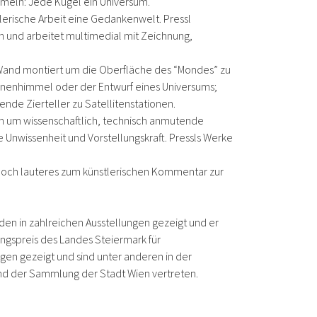
rmeln: Jede Kugel ein Universum.
stlerische Arbeit eine Gedankenwelt. Pressl
n und arbeitet multimedial mit Zeichnung,
 Wand montiert um die Oberfläche des “Mondes” zu
ernenhimmel oder der Entwurf eines Universums;
de Zierteller zu Satellitenstationen.
n um wissenschaftlich, technisch anmutende
ie Unwissenheit und Vorstellungskraft. Pressls Werke
n noch lauteres zum künstlerischen Kommentar zur
en in zahlreichen Ausstellungen gezeigt und er
ungspreis des Landes Steiermark für
ngen gezeigt und sind unter anderen in der
d der Sammlung der Stadt Wien vertreten.