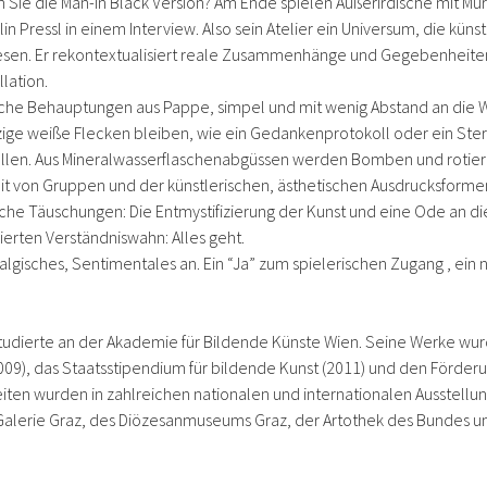
Sie die Man-in Black Version? Am Ende spielen Außerirdische mit Mu
in Pressl in einem Interview. Also sein Atelier ein Universum, die kün
Thesen. Er rekontextualisiert reale Zusammenhänge und Gegebenheite
lation.
liche Behauptungen aus Pappe, simpel und mit wenig Abstand an die
nzige weiße Flecken bleiben, wie ein Gedankenprotokoll oder ein St
llen. Aus Mineralwasserflaschenabgüssen werden Bomben und rotieren
t von Gruppen und der künstlerischen, ästhetischen Ausdrucksforme
tliche Täuschungen: Die Entmystifizierung der Kunst und eine Ode an d
ierten Verständniswahn: Alles geht.
talgisches, Sentimentales an. Ein “Ja” zum spielerischen Zugang , ei
tudierte an der Akademie für Bildende Künste Wien. Seine Werke wurd
009), das Staatsstipendium für bildende Kunst (2011) und den Förder
eiten wurden in zahlreichen nationalen und internationalen Ausstellu
rie Graz, des Diözesanmuseums Graz, der Artothek des Bundes un