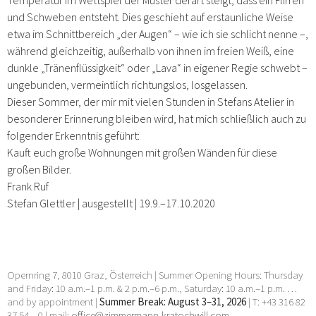
und Schweben entsteht. Dies geschieht auf erstaunliche Weise
etwa im Schnittbereich „der Augen“ – wie ich sie schlicht nenne –,
während gleichzeitig, außerhalb von ihnen im freien Weiß, eine
dunkle „Tränenflüssigkeit“ oder „Lava“ in eigener Regie schwebt –
ungebunden, vermeintlich richtungslos, losgelassen.
Dieser Sommer, der mir mit vielen Stunden in Stefans Atelier in
besonderer Erinnerung bleiben wird, hat mich schließlich auch zu
folgender Erkenntnis geführt:
Kauft euch große Wohnungen mit großen Wänden für diese
großen Bilder.
Frank Ruf
Stefan Glettler | ausgestellt | 19.9.–17.10.2020
Opernring 7, 8010 Graz, Österreich | Summer Opening Hours: Thursday
and Friday: 10 a.m.–1 p.m. & 2 p.m.–6 p.m., Saturday: 10 a.m.–1 p.m. …
and by appointment |
Summer Break: August 3–31, 2026
| T: +43 316 82
37 54 – 0 | mail:
office@zimmermann-kratochwill.com