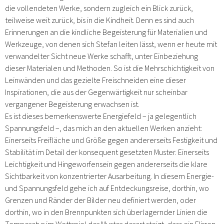
die vollendeten Werke, sondern zugleich ein Blick zurück,
teilweise weit zurück, bis in die Kindheit. Denn es sind auch
Erinnerungen an die kindliche Begeisterung für Materialien und
Werkzeuge, von denen sich Stefan leiten lässt, wenn er heute mit
verwandelter Sicht neue Werke schafft, unter Einbeziehung
dieser Materialen und Methoden. So ist die Mehrschichtigkeit von
Leinwänden und das gezielte Freischneiden eine dieser
Inspirationen, die aus der Gegenwärtigkeit nur scheinbar
vergangener Begeisterung erwachsen ist.
Es ist dieses bemerkenswerte Energiefeld – ja gelegentlich
Spannungsfeld –, das mich an den aktuellen Werken anzieht:
Einerseits Freifläche und Größe gegen andererseits Festigkeit und
Stabilität im Detail der konsequent gesetzten Muster. Einerseits
Leichtigkeit und Hingeworfensein gegen andererseits die klare
Sichtbarkeit von konzentrierter Ausarbeitung. In diesem Energie-
und Spannungsfeld gehe ich auf Entdeckungsreise, dorthin, wo
Grenzen und Ränder der Bilder neu definiert werden, oder
dorthin, wo in den Brennpunkten sich überlagernder Linien die
Temperatur im Wettspiel der Muster derart steigt, dass ein Flirren