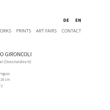
DE
EN
WORKS
PRINTS
ART FAIRS
CONTACT
O GIRONCOLI
l (Streichelähre IV)
umguss
x 16 cm
ry