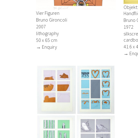
Objekt:
Vier Figuren
Handfl
Bruno Gironcoli
Bruno G
2007
1972
lithography
silksc
cardbo
50 x 65 cm
41.6 x 
→ Enquiry
→ Enqu