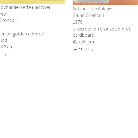
 Scharnierkette und zwei
Galvanische Anlage
ieger
Bruno Gironcoli
ironcoli
1979
silkscreen on bronze colored
reen on golden colored
cardboard
ard
42 x 59 cm
48.8 cm
→ Enquiry
iry