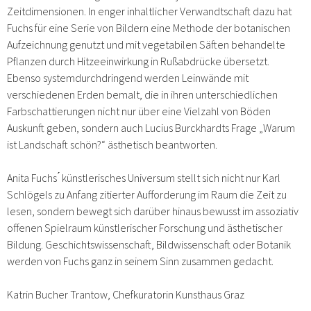
Zeitdimensionen. In enger inhaltlicher Verwandtschaft dazu hat
Fuchs für eine Serie von Bildern eine Methode der botanischen
Aufzeichnung genutzt und mit vegetabilen Säften behandelte
Pflanzen durch Hitzeeinwirkung in Rußabdrücke übersetzt.
Ebenso systemdurchdringend werden Leinwände mit
verschiedenen Erden bemalt, die in ihren unterschiedlichen
Farbschattierungen nicht nur über eine Vielzahl von Böden
Auskunft geben, sondern auch Lucius Burckhardts Frage „Warum
ist Landschaft schön?“ ästhetisch beantworten.
Anita Fuchs ́ künstlerisches Universum stellt sich nicht nur Karl
Schlögels zu Anfang zitierter Aufforderung im Raum die Zeit zu
lesen, sondern bewegt sich darüber hinaus bewusst im assoziativ
offenen Spielraum künstlerischer Forschung und ästhetischer
Bildung. Geschichtswissenschaft, Bildwissenschaft oder Botanik
werden von Fuchs ganz in seinem Sinn zusammen gedacht.
Katrin Bucher Trantow, Chefkuratorin Kunsthaus Graz