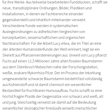
für ihre Werke. Aus teilweise bearbeiteten Fundstücken, schafft sie
neue, transdisziplinäre Ordnungen, Bilder, Plastiken und
Installationen, in denen sie Fachbereiche einander
gegenüberstellt und inhaltlich miteinander verwebt.
Verschiedene Funde werden in systematischen
Auslegeordnungen zu ästhetischen Vergleichen von
konzeptuellen, wissenschaftlichen und organischen
Nachbarschaften. Für die Arbeit Lucy etwa, die im Titel an eine
der ältesten Humanoidenfunde der Welt erinnert, legt sie ein
Skelett aus Pflanzenversteinerungen aus. Unweit von Lucy pflanzt
Fuchs auf einen 11,5 Millionen Jahre alten fossilen Baumstamm
aus dem Steinbruch Mataschen nahe der Forschungsstation,
weiße, essbare Mykorrhiza Pilze. Der im Prozess der Inkohlung
umgewandelte schwarze Baumstamm besteht fast vollständig
aus Kohlenstoff und ist damit chemisch ein wesentlicher
Bestandteil für fruchtbaren Humusaufbau. Fuchs schafft so eine
höchst fragile Plastik der Gegensätze von schwarz und weiß, alt
und jung. Gleichzeitig verweist sie damit auf die Bedeutung
wesentlicher ökologischer Kreislüufe jenseits menschlicher