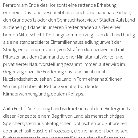
Fernrohr am Ende des Horizonts eine rettende Erhebung
erscheint. Das Land beschreibt aber auch eine nationale Einheit,
den Grundbesitz oder den Sehnsuchtsort vieler Städter. Aufs Land
zu ziehen gilt daher in unseren Breitengraden als Ziel einer
breiten Mittelschicht. Dort angekommen zeigt sich das Land häufig
als eine standardisierte Einfamilienhaussiedlung unweit der
Stadtgrenze, eng umzäunt, von Straßen durchzogen und mit
Pflanzen aus dem Baumarkt zu einer Miniatur kultivierter und
privatisierter Naturvorstellung gezähmt. Immer lauter wird im
Gegenzug dazu die Forderung das Land nicht nur als
Nutzlandschaft zu sehen. Das Land in Form einer natürlichen
Wildnis gilt dabei als Rettung vor überbordender
Klimaerwärmung und globalem Kollaps.
Anita Fuchs ́ Ausstellung Land widmet sich auf dem Hintergrund all
dieser Konzepte einem Begriff von Land als mehrschichtiges
Speichersystem aus ökologischen, politischen und kulturellen
aber auch ästhetischen Prozessen, die ineinander überfließen.
Fuchs versammelt und übersetzt für Land aktuelle Ergebnisse