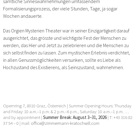
sämtliche Sinneswahrnehmungen umfassendem
Formalisierungsprozess, der viele Stunden, Tage, ja sogar
Wochen andauerte.
Das Orgien Mysterien Theater war in seiner Einzigartigkeit darauf
ausgerichtet, das grösste und wichtigste Fest der Menschen zu
werden, das Hier und Jetzt zu zelebrieren und die Menschen zu
sich selbst finden zu lassen. Zum mystischen Erlebnis verdichtet,
in allen Genussmöglichkeiten versunken, sollte es Liebe als
Hochzustand des Existierens, als Seinszustand, wahrnehmen.
Opernring 7, 8010 Graz, Österreich | Summer Opening Hours: Thursday
and Friday: 10 a.m.–1 p.m. & 2 p.m.–6 p.m., Saturday: 10 a.m.–1 p.m. …
and by appointment |
Summer Break: August 3–31, 2026
| T: +43 316 82
37 54 – 0 | mail:
office@zimmermann-kratochwill.com