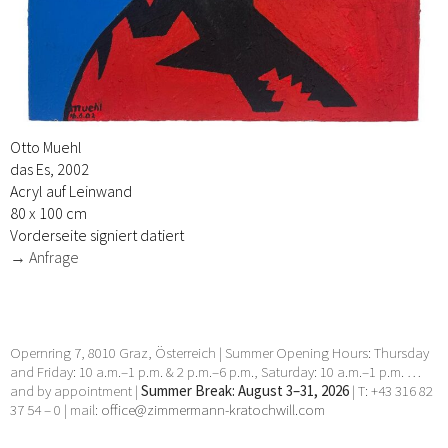
Otto Muehl
das Es, 2002
Acryl auf Leinwand
80 x 100 cm
Vorderseite signiert datiert
→ Anfrage
Opernring 7, 8010 Graz, Österreich | Summer Opening Hours: Thursday
and Friday: 10 a.m.–1 p.m. & 2 p.m.–6 p.m., Saturday: 10 a.m.–1 p.m. …
and by appointment |
Summer Break: August 3–31, 2026
| T: +43 316 82
37 54 – 0 | mail:
office@zimmermann-kratochwill.com