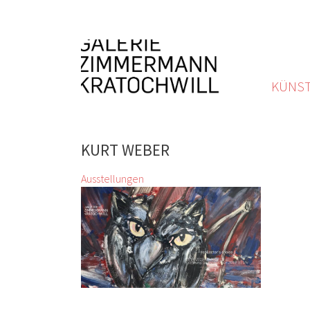
KÜNST
KURT WEBER
Ausstellungen
#collector’s choice
Alfredo Barsuglia, Josef
Bauer, Antonio Calderera, Günter
Fruhtrunk, Zimmermann Kratochwill
Galerie, Stefan Glettler, Franz
Grabmayr, Franz Graf, Xenia
Hausner, Zenita Komad, Markus
Lüpertz, Josef Mikl, Siegfried