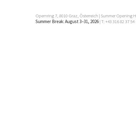
Neuburg, Hermann Nitsch, Oswald
Oberhuber, Karl Prantl, Drago J.
Prelog, Hubert Schmalix, Klaus
Opernring 7, 8010 Graz, Österreich | Summer Opening Ho
Wanker, Kurt Weber
Summer Break: August 3–31, 2026
| T: +43 316 82 37 54 
6 Apr. 2019 - 25 Mai 2019