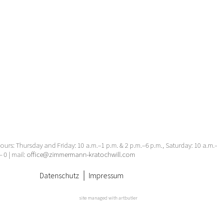
urs: Thursday and Friday: 10 a.m.–1 p.m. & 2 p.m.–6 p.m., Saturday: 10 a.m
– 0 | mail:
office@zimmermann-kratochwill.com
Datenschutz
Impressum
site managed with artbutler