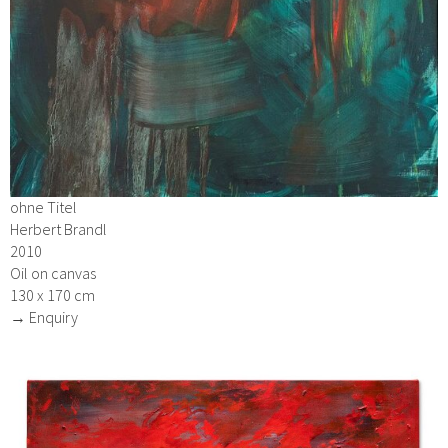
ohne Titel
Herbert Brandl
2010
Oil on canvas
130 x 170 cm
→ Enquiry