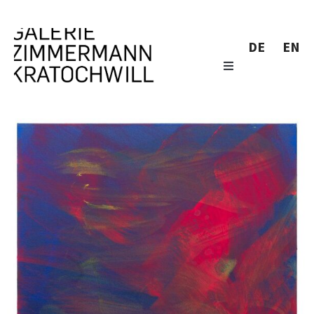
DE
EN