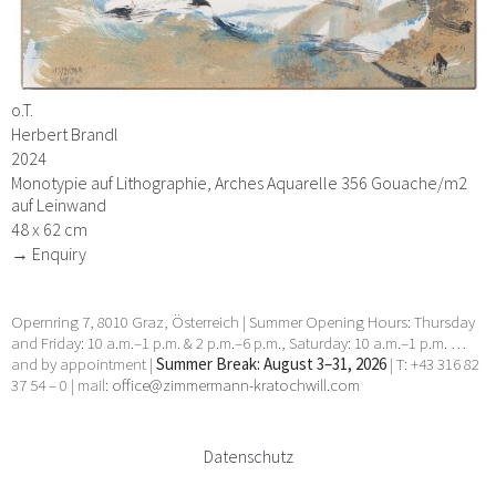
o.T.
Herbert Brandl
2024
Monotypie auf Lithographie, Arches Aquarelle 356 Gouache/m2
auf Leinwand
48 x 62 cm
→ Enquiry
Opernring 7, 8010 Graz, Österreich | Summer Opening Hours: Thursday
and Friday: 10 a.m.–1 p.m. & 2 p.m.–6 p.m., Saturday: 10 a.m.–1 p.m. …
and by appointment |
Summer Break: August 3–31, 2026
| T: +43 316 82
37 54 – 0 | mail:
office@zimmermann-kratochwill.com
Datenschutz