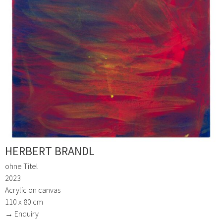
HERBERT BRANDL
ohne Titel
2023
Acrylic on canvas
110 x 80 cm
→ Enquiry