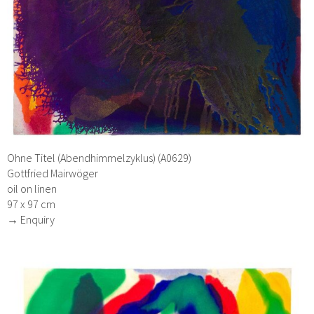
Ohne Titel (Abendhimmelzyklus) (A0629)
Gottfried Mairwöger
oil on linen
97 x 97 cm
→ Enquiry