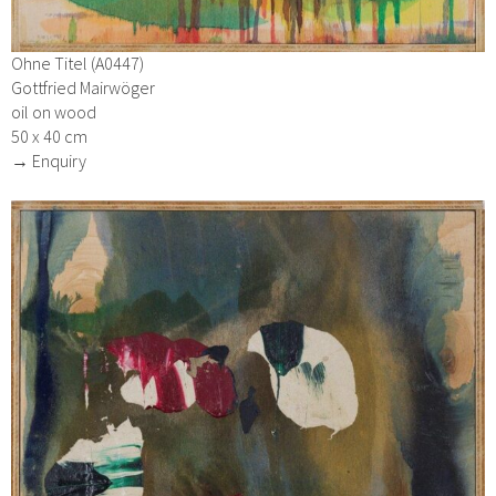
Ohne Titel (A0447)
Gottfried Mairwöger
oil on wood
50 x 40 cm
→ Enquiry