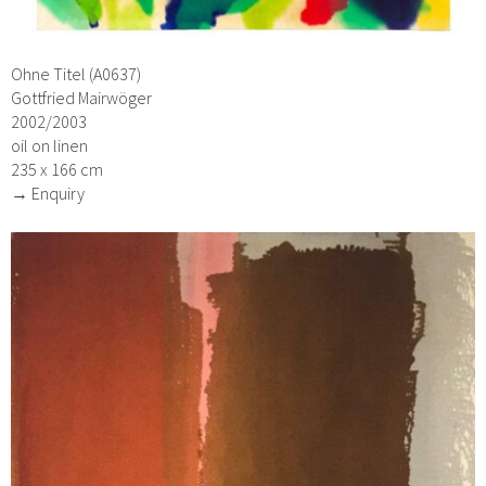
Ohne Titel (A0637)
Gottfried Mairwöger
2002/2003
oil on linen
235 x 166 cm
→ Enquiry