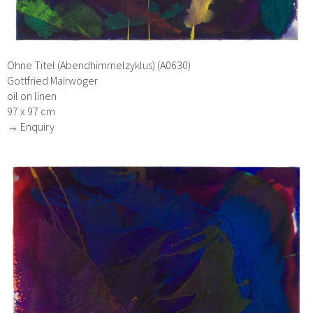
Ohne Titel (Abendhimmelzyklus) (A0630)
Gottfried Mairwöger
oil on linen
97 x 97 cm
→ Enquiry