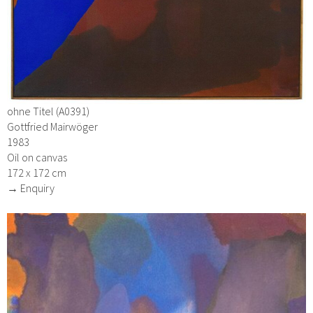
ohne Titel (A0391)
Gottfried Mairwöger
1983
Oil on canvas
172 x 172 cm
→ Enquiry