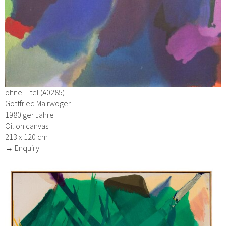
ohne Titel (A0285)
Gottfried Mairwöger
1980iger Jahre
Oil on canvas
213 x 120 cm
→ Enquiry