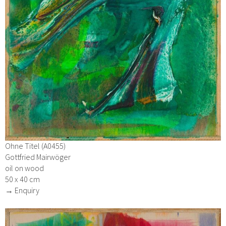
Ohne Titel (A0455)
Gottfried Mairwöger
oil on wood
50 x 40 cm
→ Enquiry