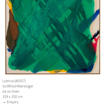
Lutricia (A0507)
Gottfried Mairwöger
oil on linen
159 x 150 cm
→ Enquiry