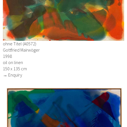
ohne Titel (A0572)
Gottfried Mairwöger
1998
oil on linen
150 x 135 cm
→ Enquiry