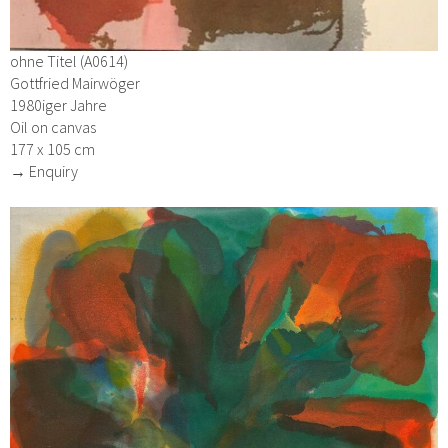
ohne Titel (A0614)
Gottfried Mairwöger
1980iger Jahre
Oil on canvas
177 x 105 cm
→ Enquiry