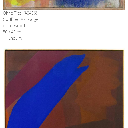
Ohne Titel (A0436)
Gottfried Mairwöger
oil on wood
50 x 40 cm
→ Enquiry