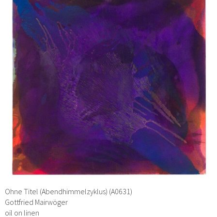
Ohne Titel (Abendhimmelzyklus) (A0631)
Gottfried Mairwöger
oil on linen