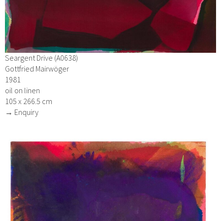
Seargent Drive (A0638)
Gottfried Mairwöger
1981
oil on linen
105 x 266.5 cm
→ Enquiry