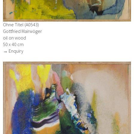
Ohne Titel (A0543)
Gottfried Mairwöger
oil on wood
50 x 40 cm
→ Enquiry