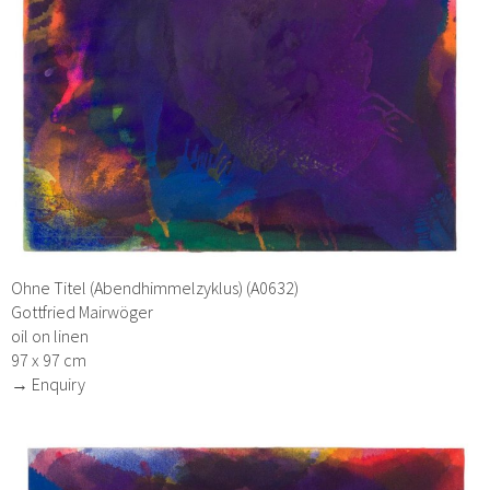
Ohne Titel (Abendhimmelzyklus) (A0632)
Gottfried Mairwöger
oil on linen
97 x 97 cm
→ Enquiry