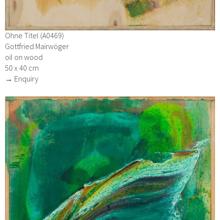
Ohne Titel (A0469)
Gottfried Mairwöger
oil on wood
50 x 40 cm
→ Enquiry