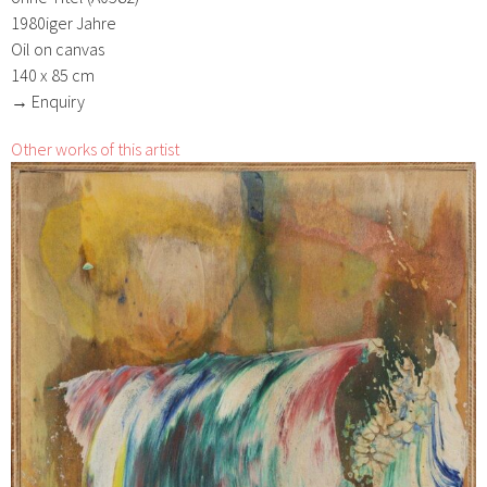
1980iger Jahre
Oil on canvas
140 x 85 cm
→ Enquiry
Other works of this artist