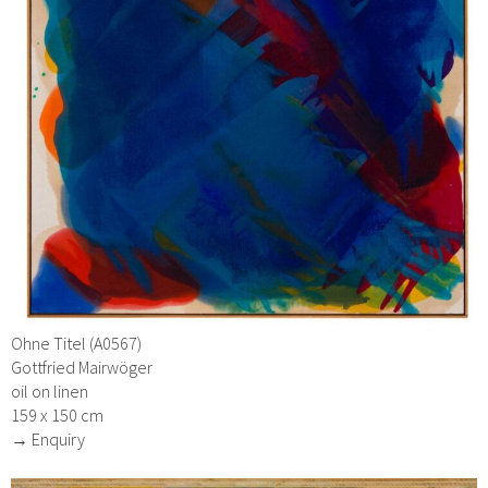
Ohne Titel (A0567)
Gottfried Mairwöger
oil on linen
159 x 150 cm
→ Enquiry