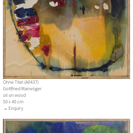
Ohne Titel (A0437)
Gottfried Mairwöger
oil on wood
50 x 40 cm
→ Enquiry