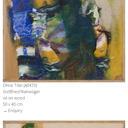
Ohne Titel (A0470)
Gottfried Mairwöger
oil on wood
50 x 40 cm
→ Enquiry