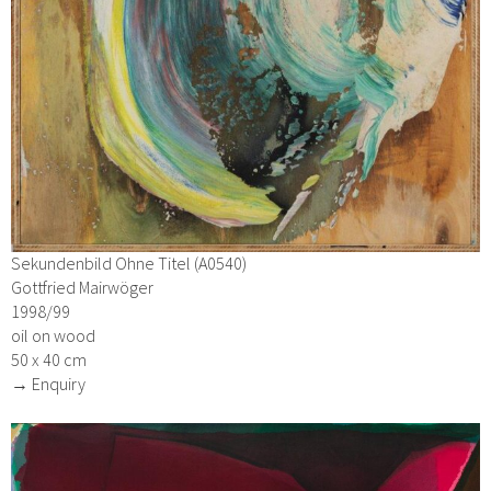
Sekundenbild Ohne Titel (A0540)
Gottfried Mairwöger
1998/99
oil on wood
50 x 40 cm
→ Enquiry