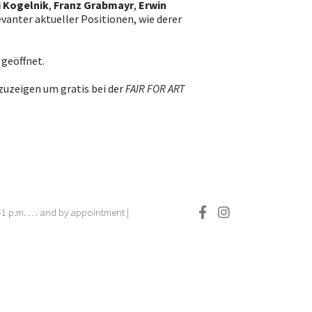
i Kogelnik
,
Franz Grabmayr
,
Erwin
evanter aktueller Positionen, wie derer
 geöffnet.
rzuzeigen um gratis bei der
FAIR FOR ART
.–1 p.m. … and by appointment |