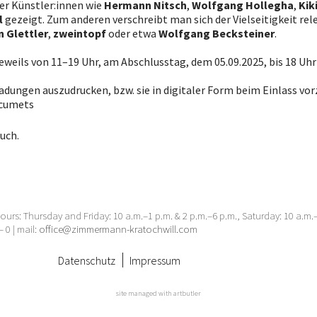
r Künstler:innen wie
Hermann Nitsch
,
Wolfgang Hollegha
,
Kik
l
gezeigt. Zum anderen verschreibt man sich der Vielseitigkeit rel
n Glettler
,
zweintopf
oder etwa
Wolfgang Becksteiner
.
 jeweils von 11–19 Uhr, am Abschlusstag, dem 05.09.2025, bis 18 Uhr
ladungen auszudrucken, bzw. sie in digitaler Form beim Einlass vo
ocumets
uch.
urs: Thursday and Friday: 10 a.m.–1 p.m. & 2 p.m.–6 p.m., Saturday: 10 a.m
– 0 | mail:
office@zimmermann-kratochwill.com
Datenschutz
Impressum
site managed with artbutler