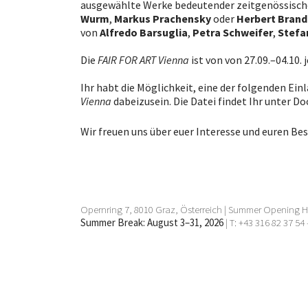
ausgewählte Werke bedeutender zeitgenössische
Wurm
,
Markus Prachensky
oder
Herbert Brand
von
Alfredo Barsuglia
,
Petra Schweifer
,
Stefa
Die
FAIR FOR ART Vienna
ist von von 27.09.–04.10.
Ihr habt die Möglichkeit, eine der folgenden Ein
Vienna
dabeizusein. Die Datei findet Ihr unter D
Wir freuen uns über euer Interesse und euren Bes
Opernring 7, 8010 Graz, Österreich | Summer Opening Ho
Summer Break: August 3–31, 2026
| T: +43 316 82 37 54 