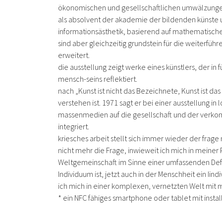
ökonomischen und gesellschaftlichen umwälzungen
als absolvent der akademie der bildenden künste u
informationsästhetik, basierend auf mathematische
sind aber gleichzeitig grundstein für die weiterführ
erweitert.
die ausstellung zeigt werke eines künstlers, der i
mensch-seins reflektiert.
nach „Kunst ist nicht das Bezeichnete, Kunst ist da
verstehen ist. 1971 sagt er bei einer ausstellung i
massenmedien auf die gesellschaft und der verkomm
integriert.
kriesches arbeit stellt sich immer wieder der frage
nicht mehr die Frage, inwieweit ich mich in meiner P
Weltgemeinschaft im Sinne einer umfassenden Defin
Individuum ist, jetzt auch in der Menschheit ein Ii
ich mich in einer komplexen, vernetzten Welt mit
* ein NFC fähiges smartphone oder tablet mit insta