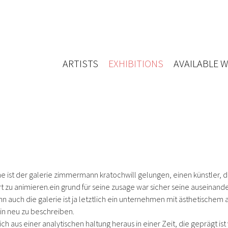
ARTISTS
EXHIBITIONS
AVAILABLE 
he ist der galerie zimmermann kratochwill gelungen, einen künstler, d
rt zu animieren.
ein grund für seine zusage war sicher seine auseina
 auch die galerie ist ja letztlich ein unternehmen mit ästhetischem a
ain neu zu beschreiben.
sich aus einer analytischen haltung heraus in einer Zeit, die geprägt