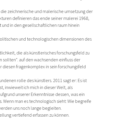
uf die zeichnerische und malerische umsetzung der
kturen definieren das ende seiner malerei 1968,
st und in den gesellschaftlichen raum hinein
, politischen und technologischen dimensionen des
ichkeit, die als künstlerisches forschungsfeld zu
en sollten“. auf den wachsenden einfluss der
r diesen fragenkomplex in sein forschungsfeld
denen rolle des künstlers. 2011 sagt er: Es ist
t, inwieweit ich mich in dieser Welt, als
aufgrund unserer Erkenntnisse dessen, was ein
ers. Wenn man es technologisch sieht: Wie begreife
werden uns noch lange begleiten.
tellung vertiefend erfassen zu können.