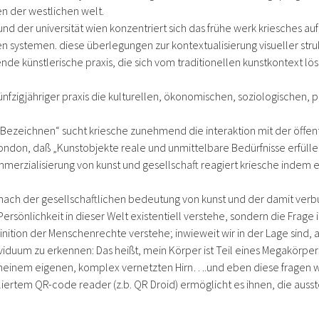
 der westlichen welt.
nd der universität wien konzentriert sich das frühe werk kriesches a
n systemen. diese überlegungen zur kontextualisierung visueller stru
ende künstlerische praxis, die sich vom traditionellen kunstkontext lö
n fünfzigjähriger praxis die kulturellen, ökonomischen, soziologischen
s Bezeichnen“ sucht kriesche zunehmend die interaktion mit der öffentl
n london, daß „Kunstobjekte reale und unmittelbare Bedürfnisse erfüll
erzialisierung von kunst und gesellschaft reagiert kriesche indem e
 nach der gesellschaftlichen bedeutung von kunst und der damit verbun
ersönlichkeit in dieser Welt existentiell verstehe, sondern die Frage is
ition der Menschenrechte verstehe; inwieweit wir in der Lage sind, 
ndividuum zu erkennen: Das heißt, mein Körper ist Teil eines Megakörp
 meinem eigenen, komplex vernetzten Hirn….und eben diese fragen 
lliertem QR-code reader (z.b. QR Droid) ermöglicht es ihnen, die auss