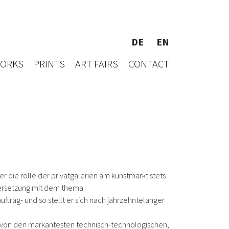
DE
EN
WORKS
PRINTS
ART FAIRS
CONTACT
er die rolle der privatgalerien am kunstmarkt stets
ndersetzung mit dem thema
uftrag- und so stellt er sich nach jahrzehntelanger
 ist von den markantesten technisch-technologischen,