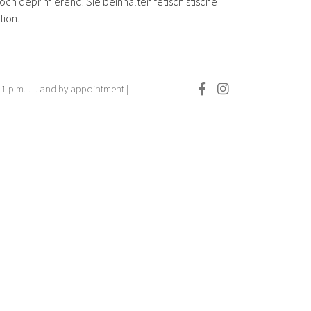
ch deprimierend. Sie beinhalten fetischistische
tion.
.–1 p.m. … and by appointment |