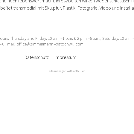
nd noch lebenswert macht. Ihre Arbeiten wirken weder sarkastisch no
tet transmedial mit Skulptur, Plastik, Fotografie, Video und Installa
urs: Thursday and Friday: 10 a.m.–1 p.m. & 2 p.m.–6 p.m., Saturday: 10 a.m
– 0 | mail:
office@zimmermann-kratochwill.com
Datenschutz
Impressum
site managed with artbutler