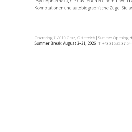
Psychopharmaka, die das Leben in einem 1. Welt La
Konnotationen und autobiographische Züge. Sie arbei
Opernring 7, 8010 Graz, Österreich | Summer Opening Ho
Summer Break: August 3–31, 2026
| T: +43 316 82 37 54 