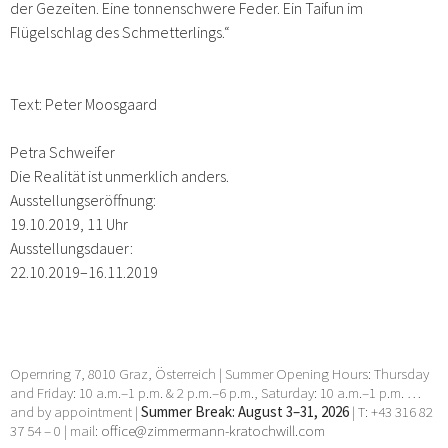
der Gezeiten. Eine tonnenschwere Feder. Ein Taifun im
Flügelschlag des Schmetterlings.“
Text: Peter Moosgaard
Petra Schweifer
Die Realität ist unmerklich anders.
Ausstellungseröffnung:
19.10.2019, 11 Uhr
Ausstellungsdauer:
22.10.2019–16.11.2019
Opernring 7, 8010 Graz, Österreich | Summer Opening Hours: Thursday
and Friday: 10 a.m.–1 p.m. & 2 p.m.–6 p.m., Saturday: 10 a.m.–1 p.m. …
and by appointment |
Summer Break: August 3–31, 2026
| T: +43 316 82
37 54 – 0 | mail:
office@zimmermann-kratochwill.com