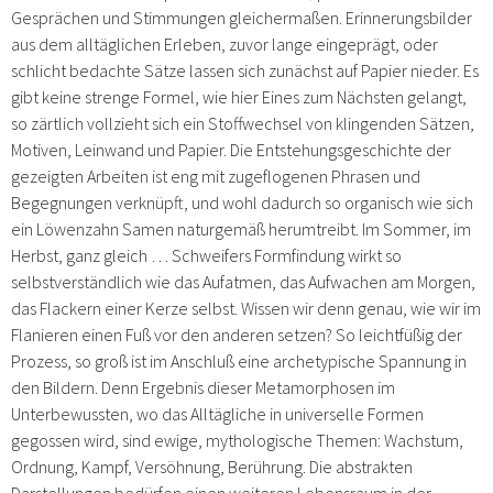
Gesprächen und Stimmungen gleichermaßen. Erinnerungsbilder
aus dem alltäglichen Erleben, zuvor lange eingeprägt, oder
schlicht bedachte Sätze lassen sich zunächst auf Papier nieder. Es
gibt keine strenge Formel, wie hier Eines zum Nächsten gelangt,
so zärtlich vollzieht sich ein Stoffwechsel von klingenden Sätzen,
Motiven, Leinwand und Papier. Die Entstehungsgeschichte der
gezeigten Arbeiten ist eng mit zugeflogenen Phrasen und
Begegnungen verknüpft, und wohl dadurch so organisch wie sich
ein Löwenzahn Samen naturgemäß herumtreibt. Im Sommer, im
Herbst, ganz gleich … Schweifers Formfindung wirkt so
selbstverständlich wie das Aufatmen, das Aufwachen am Morgen,
das Flackern einer Kerze selbst. Wissen wir denn genau, wie wir im
Flanieren einen Fuß vor den anderen setzen? So leichtfüßig der
Prozess, so groß ist im Anschluß eine archetypische Spannung in
den Bildern. Denn Ergebnis dieser Metamorphosen im
Unterbewussten, wo das Alltägliche in universelle Formen
gegossen wird, sind ewige, mythologische Themen: Wachstum,
Ordnung, Kampf, Versöhnung, Berührung. Die abstrakten
Darstellungen bedürfen einen weiteren Lebensraum in der