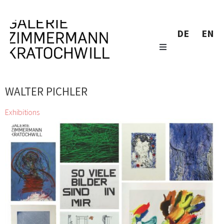
DE
EN
WALTER PICHLER
Exhibitions
Druckgrafik
Herbert Brandl, Christian Eisenberger, Valie Export, Thomas
Feuerstein, Gelitin, Bruno Gironcoli, Franz Graf, Xenia
Hausner, Siggi Hofer, Irene, Christine Hohenbüchler, Kiki
Kogelnik, Peter Kogler, Brigitte Kowanz, Elke
Krystufek, Muntean & Rosenblum, Flora Neuwirth, Hermann
Nitsch, Walter Pichler, Mel Ramos, Franz Ringel, Gerwald
Rockenschaub, Hubert Scheibl, Eva Schlegel, Hubert
Schmalix, Hans Staudacher
26 Mar 2022 - 30 Apr 2022